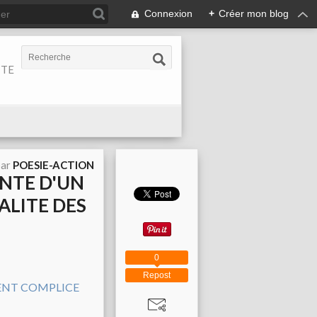
Connexion
+
Créer mon blog
ITE
par
POESIE-ACTION
ONTE D'UN
ALITE DES
0
Repost