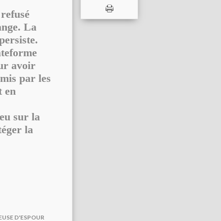
 refusé
ange. La
persiste.
lateforme
ur avoir
mis par les
t en
eu sur la
éger la
TEUSE D'ESPOUR