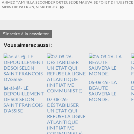
AHMED TAMINI,LA SECONDE PORTEUSE DE MAUVAISE FOI ET D'INJUSTIC
SINISTRE PATRON, NIKKI HALEY
S'inscrire à la newsletter
Vous aimerez aussi :
06-08-26- LA
0
àè-à!-é§- LE
BEAUTE
DEPOUILLEMENT
SAUVERA LE
M
DE SOI SELON
07-08-26-
MONDE.
F
SAINT FRANCOIS
DÉSTABILISER
D'ASSISE
UN ETAT QUI
REFUSE LA LIGNE
ATLANTIQUE
(INITIATIVE
COMMUNISTE)