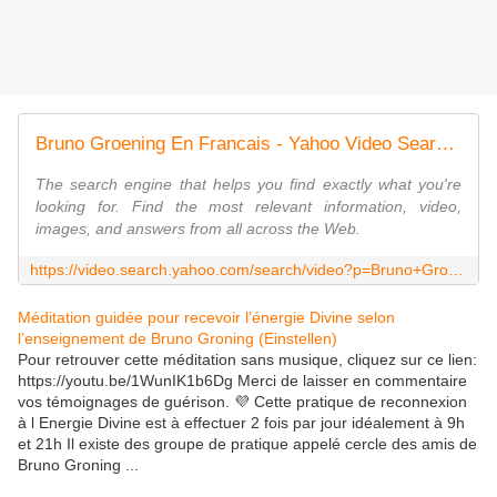
Bruno Groening En Francais - Yahoo Video Search Results
The search engine that helps you find exactly what you're
looking for. Find the most relevant information, video,
images, and answers from all across the Web.
https://video.search.yahoo.com/search/video?p=Bruno+Groening+En+Francais&fr2=p%3As%2Cv%3Av%2Cm%3Ars-top%2Cct%3ArelatedSearches&fr=yhs-invalid&rurl=https%3A%2F%2Fwww.youtube.com%2Fwatch%3Fv%3DU5IPUAXNXto
Méditation guidée pour recevoir l’énergie Divine selon
l’enseignement de Bruno Groning (Einstellen)
Pour retrouver cette méditation sans musique, cliquez sur ce lien:
https://youtu.be/1WunIK1b6Dg Merci de laisser en commentaire
vos témoignages de guérison. 💜 Cette pratique de reconnexion
à l Energie Divine est à effectuer 2 fois par jour idéalement à 9h
et 21h Il existe des groupe de pratique appelé cercle des amis de
Bruno Groning ...