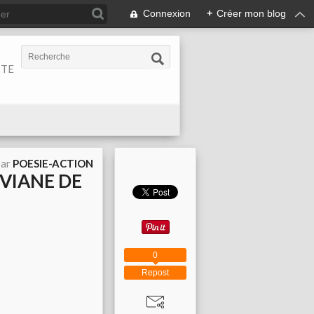
Connexion
+
Créer mon blog
ITE
par
POESIE-ACTION
IVIANE DE
0
Repost