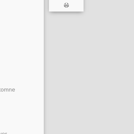
utomne
ver.