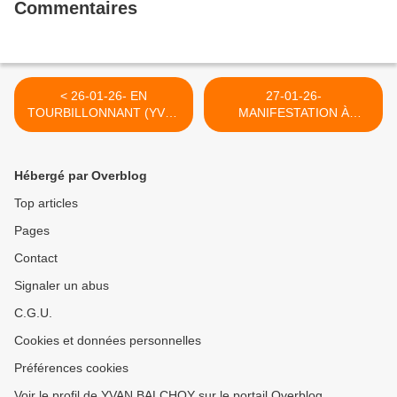
Commentaires
< 26-01-26- EN
27-01-26-
TOURBILLONNANT (YVAN
MANIFESTATION À
BALCHOY)
CLICHY-SOUS-BOIS :
HALTE AU GÉNOCIDE À
GAZA ET CONTRE LA LOI
Hébergé par Overblog
YADAN ! >
Top articles
Pages
Contact
Signaler un abus
C.G.U.
Cookies et données personnelles
Préférences cookies
Voir le profil de YVAN BALCHOY sur le portail Overblog