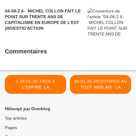
04-08-2 6- MICHEL COLLON FAIT LE
POINT SUR TRENTE ANS DE
CAPITALISME EN EUROPE DE L'EST
(INVESTIG'ACTION
Commentaires
< 28-01-26- FACE A
29-01-26-RESISTANCE AU
L'EMPIRE, LA
TOUT ANGLAIS : LA
PRESIDENTE DELCY
BATAILLE JUDICIAIRE EST
RODRIGUEZ COUDE A
ENGAGEE AVEC L'AFRAV
COUDE AVEC LES
POUR RESPECTER LA LOI
Hébergé par Overblog
TRAVAILLEURS DU
TOUBON >
VENEZUELA (THIERRY
Top articles
DERONNE - LE GRAND
Pages
SOIR)