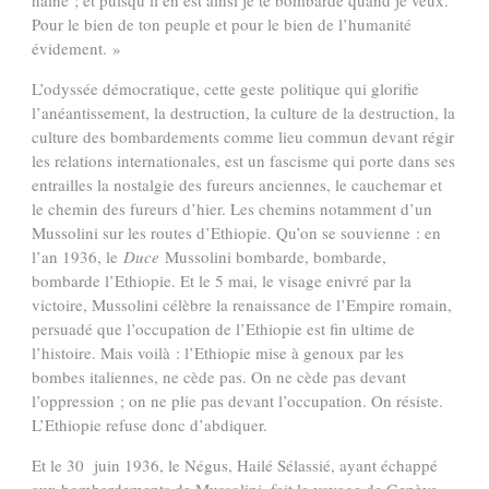
haine ; et puisqu’il en est ainsi je te bombarde quand je veux.
Pour le bien de ton peuple et pour le bien de l’humanité
évidement. »
L’odyssée démocratique, cette geste politique qui glorifie
l’anéantissement, la destruction, la culture de la destruction, la
culture des bombardements comme lieu commun devant régir
les relations internationales, est un fascisme qui porte dans ses
entrailles la nostalgie des fureurs anciennes, le cauchemar et
le chemin des fureurs d’hier. Les chemins notamment d’un
Mussolini sur les routes d’Ethiopie. Qu’on se souvienne : en
l’an 1936, le
Duce
Mussolini bombarde, bombarde,
bombarde l’Ethiopie. Et le 5 mai, le visage enivré par la
victoire, Mussolini célèbre la renaissance de l’Empire romain,
persuadé que l’occupation de l’Ethiopie est fin ultime de
l’histoire. Mais voilà : l’Ethiopie mise à genoux par les
bombes italiennes, ne cède pas. On ne cède pas devant
l’oppression ; on ne plie pas devant l’occupation. On résiste.
L’Ethiopie refuse donc d’abdiquer.
Et le 30 juin 1936, le Négus, Hailé Sélassié, ayant échappé