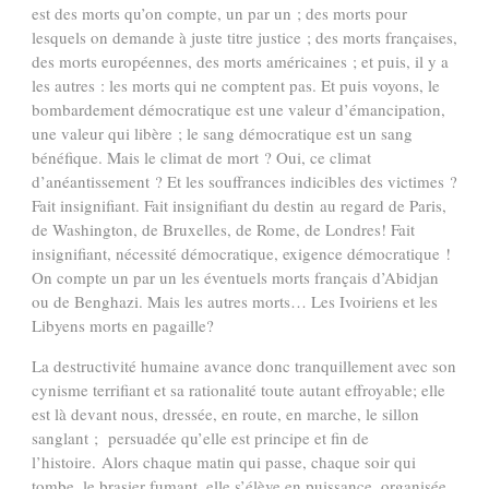
est des morts qu’on compte, un par un ; des morts pour
lesquels on demande à juste titre justice ; des morts françaises,
des morts européennes, des morts américaines ; et puis, il y a
les autres : les morts qui ne comptent pas. Et puis voyons, le
bombardement démocratique est une valeur d’émancipation,
une valeur qui libère ; le sang démocratique est un sang
bénéfique. Mais le climat de mort ? Oui, ce climat
d’anéantissement ? Et les souffrances indicibles des victimes ?
Fait insignifiant. Fait insignifiant du destin au regard de Paris,
de Washington, de Bruxelles, de Rome, de Londres! Fait
insignifiant, nécessité démocratique, exigence démocratique !
On compte un par un les éventuels morts français d’Abidjan
ou de Benghazi. Mais les autres morts… Les Ivoiriens et les
Libyens morts en pagaille?
La destructivité humaine avance donc tranquillement avec son
cynisme terrifiant et sa rationalité toute autant effroyable; elle
est là devant nous, dressée, en route, en marche, le sillon
sanglant ; persuadée qu’elle est principe et fin de
l’histoire. Alors chaque matin qui passe, chaque soir qui
tombe, le brasier fumant, elle s’élève en puissance, organisée