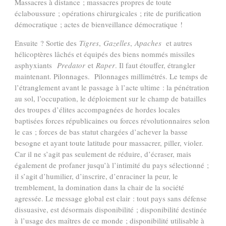
Massacres à distance ; massacres propres de toute
éclaboussure ; opérations chirurgicales ; rite de purification
démocratique ; actes de bienveillance démocratique !
Ensuite ? Sortie des
Tigres
,
Gazelles
,
Apaches
et autres
hélicoptères lâchés et équipés des biens nommés missiles
asphyxiants
Predator
et
Raper
. Il faut étouffer, étrangler
maintenant. Pilonnages. Pilonnages millimétrés. Le temps de
l’étranglement avant le passage à l’acte ultime : la pénétration
au sol, l’occupation, le déploiement sur le champ de batailles
des troupes d’élites accompagnées de hordes locales
baptisées forces républicaines ou forces révolutionnaires selon
le cas ; forces de bas statut chargées d’achever la basse
besogne et ayant toute latitude pour massacrer, piller, violer.
Car il ne s’agit pas seulement de réduire, d’écraser, mais
également de profaner jusqu’à l’intimité du pays sélectionné ;
il s’agit d’humilier, d’inscrire, d’enraciner la peur, le
tremblement, la domination dans la chair de la société
agressée. Le message global est clair : tout pays sans défense
dissuasive, est désormais disponibilité ; disponibilité destinée
à l’usage des maîtres de ce monde ; disponibilité utilisable à