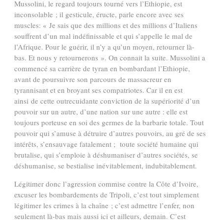
Mussolini, le regard toujours tourné vers l’Ethiopie, est
inconsolable ; il gesticule, éructe, parle encore avec ses
muscles: « Je sais que des millions et des millions d’Italiens
souffrent d’un mal indéfinissable et qui s’appelle le mal de
l’Afrique. Pour le guérir, il n’y a qu’un moyen, retourner là-
bas. Et nous y retournerons ». On connait la suite. Mussolini a
commencé sa carrière de tyran en bombardant l’Ethiopie,
avant de poursuivre son parcours de massacreur en
tyrannisant et en broyant ses compatriotes. Car il en est
ainsi de cette outrecuidante conviction de la supériorité d’un
pouvoir sur un autre, d’une nation sur une autre : elle est
toujours porteuse en soi des germes de la barbarie totale. Tout
pouvoir qui s’amuse à détruire d’autres pouvoirs, au gré de ses
intérêts, s’ensauvage fatalement ; toute société humaine qui
brutalise, qui s’emploie à déshumaniser d’autres sociétés, se
déshumanise, se bestialise inévitablement, indubitablement.
Légitimer donc l’agression commise contre la Côte d’Ivoire,
excuser les bombardements de Tripoli, c’est tout simplement
légitimer les crimes à la chaîne ; c’est admettre l’enfer, non
seulement là-bas mais aussi ici et ailleurs, demain. C’est