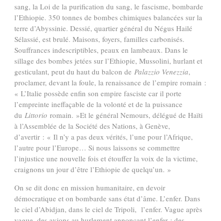
sang, la Loi de la purification du sang, le fascisme, bombarde
l’Ethiopie. 350 tonnes de bombes chimiques balancées sur la
terre d’Abyssinie. Dessié, quartier général du Négus Hailé
Sélassié, est brulé. Maisons, foyers, familles carbonisés.
Souffrances indescriptibles, peaux en lambeaux. Dans le
sillage des bombes jetées sur l’Ethiopie, Mussolini, hurlant et
gesticulant, peut du haut du balcon de
Palazzio Venezzia
,
proclamer, devant la foule, la renaissance de l’empire romain :
« L’Italie possède enfin son empire fasciste car il porte
l’empreinte ineffaçable de la volonté et de la puissance
du
Littorio
romain. »
Et le général Nemours, délégué de Haïti
à l’Assemblée de la Société des Nations, à Genève,
d’avertir : « Il n’y a pas deux vérités, l’une pour l’Afrique,
l’autre pour l’Europe… Si nous laissons se commettre
l’injustice une nouvelle fois et étouffer la voix de la victime,
craignons un jour d’être l’Ethiopie de quelqu’un. »
On se dit donc en mission humanitaire, en devoir
démocratique et on bombarde sans état d’âme. L’enfer. Dans
le ciel d’Abidjan, dans le ciel de Tripoli, l’enfer. Vague après
vague, des avions au hurlement annonçant l’enfer ; des