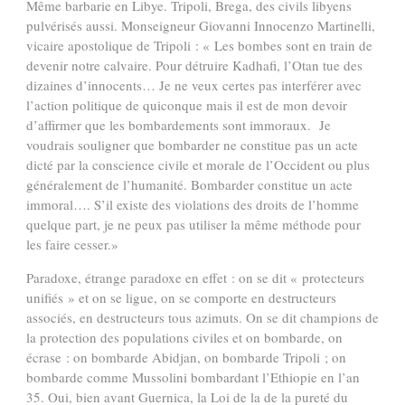
Même barbarie en Libye. Tripoli, Brega, des civils libyens
pulvérisés aussi. Monseigneur Giovanni Innocenzo Martinelli,
vicaire apostolique de Tripoli : « Les bombes sont en train de
devenir notre calvaire. Pour détruire Kadhafi, l’Otan tue des
dizaines d’innocents… Je ne veux certes pas interférer avec
l’action politique de quiconque mais il est de mon devoir
d’affirmer que les bombardements sont immoraux. Je
voudrais souligner que bombarder ne constitue pas un acte
dicté par la conscience civile et morale de l’Occident ou plus
généralement de l’humanité. Bombarder constitue un acte
immoral….
S’il existe des violations des droits de l’homme
quelque part, je ne peux pas utiliser la même méthode pour
les faire cesser.»
Paradoxe, étrange paradoxe en effet : on se dit « protecteurs
unifiés » et on se ligue, on se comporte en destructeurs
associés, en destructeurs tous azimuts.
On se dit champions de
la protection des populations civiles et on bombarde, on
écrase : on bombarde Abidjan, on bombarde Tripoli ; on
bombarde comme Mussolini bombardant l’Ethiopie en l’an
35. Oui, bien avant Guernica, la Loi de la de la pureté du