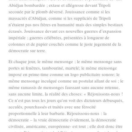
Abidjan bombardée ; extase et allégresse devant Tripoli
secouée par le plomb déversé. Jouissance comme si les
massacrés d’Abidjan, comme si les suppliciés de Tripoli
n’étaient pas nos frères en humanité mais des simples bestiaux
écrasés. Jouissance devant ces nouvelles guerres d’expansion
impériale ; guerres célébrées, présentées à longueur de
colonnes et de papier couchés comme le juste jugement de la
démocratie sur terre.
Et chaque jour, le même mensonge ; le même mensonge sans
portes ni fenêtres, tambouriné, martelé; le même mensonge
imposé en prime-time comme un logo publicitaire sonore; le
même mensonge inculqué comme un postulat allant de soi ; le
même ramassis de mensonges faussant sans aucune retenue,
sans aucune limite, la réalité des choses: « Réjouissons-nous !
Ce n’est pas tous les jours qu’on voit des dictateurs débusqués,
acculés, pourchassés et traités avec une férocité
proportionnelle à leur barbarie. Réjouissons-nous : la
démocratie – la vraie démocratie évidement, la démocratie
civilisée, américaine, européenne- est tout ; elle doit donc être