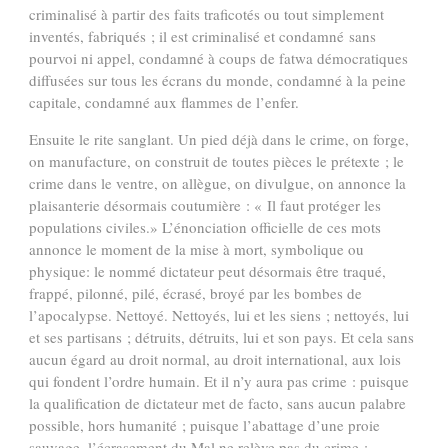
criminalisé à partir des faits traficotés ou tout simplement
inventés, fabriqués ; il est criminalisé et condamné sans
pourvoi ni appel, condamné à coups de fatwa démocratiques
diffusées sur tous les écrans du monde, condamné à la peine
capitale, condamné aux flammes de l’enfer.
Ensuite le rite sanglant. Un pied déjà dans le crime, on forge,
on manufacture, on construit de toutes pièces le prétexte ; le
crime dans le ventre, on allègue, on divulgue, on annonce la
plaisanterie désormais coutumière : « Il faut protéger les
populations civiles.» L’énonciation officielle de ces mots
annonce le moment de la mise à mort, symbolique ou
physique: le nommé dictateur peut désormais être traqué,
frappé, pilonné, pilé, écrasé, broyé par les bombes de
l’apocalypse. Nettoyé. Nettoyés, lui et les siens ; nettoyés, lui
et ses partisans ; détruits, détruits, lui et son pays. Et cela sans
aucun égard au droit normal, au droit international, aux lois
qui fondent l’ordre humain. Et il n’y aura pas crime : puisque
la qualification de dictateur met de facto, sans aucun palabre
possible, hors humanité ; puisque l’abattage d’une proie
sauvage, l’écrasement du Mal ne relève pas du crime ;