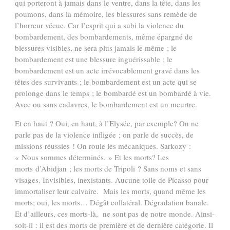
qui porteront à jamais dans le ventre, dans la tête, dans les
poumons, dans la mémoire, les blessures sans remède de
l’horreur vécue. Car l’esprit qui a subi la violence du
bombardement, des bombardements, même épargné de
blessures visibles, ne sera plus jamais le même ; le
bombardement est une blessure inguérissable ; le
bombardement est un acte irrévocablement gravé dans les
têtes des survivants ; le bombardement est un acte qui se
prolonge dans le temps ; le bombardé est un bombardé à vie.
Avec ou sans cadavres, le bombardement est un meurtre.
Et en haut ? Oui, en haut, à l’Elysée, par exemple? On ne
parle pas de la violence infligée ; on parle de succès, de
missions réussies ! On roule les mécaniques. Sarkozy :
« Nous sommes déterminés. » Et les morts? Les
morts d’Abidjan ; les morts de Tripoli ? Sans noms et sans
visages. Invisibles, inexistants. Aucune toile de Picasso pour
immortaliser leur calvaire. Mais les morts, quand même les
morts; oui, les morts… Dégât collatéral. Dégradation banale.
Et d’ailleurs, ces morts-là, ne sont pas de notre monde. Ainsi-
soit-il : il est des morts de première et de dernière catégorie. Il