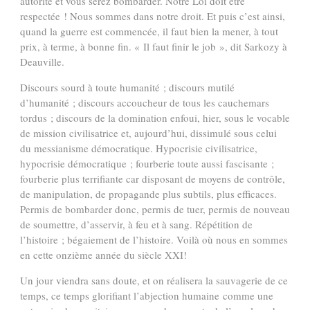
autorité et vous serez bombarder. Notre Loi doit être
respectée ! Nous sommes dans notre droit. Et puis c’est ainsi,
quand la guerre est commencée, il faut bien la mener, à tout
prix, à terme, à bonne fin. « Il faut finir le job », dit Sarkozy à
Deauville.
Discours sourd à toute humanité ; discours mutilé
d’humanité ; discours accoucheur de tous les cauchemars
tordus ; discours de la domination enfoui, hier, sous le vocable
de mission civilisatrice et, aujourd’hui, dissimulé sous celui
du messianisme démocratique. Hypocrisie civilisatrice,
hypocrisie démocratique ; fourberie toute aussi fascisante ;
fourberie plus terrifiante car disposant de moyens de contrôle,
de manipulation, de propagande plus subtils, plus efficaces.
Permis de bombarder donc, permis de tuer, permis de nouveau
de soumettre, d’asservir, à feu et à sang. Répétition de
l’histoire ; bégaiement de l’histoire. Voilà où nous en sommes
en cette onzième année du siècle XXI!
Un jour viendra sans doute, et on réalisera la sauvagerie de ce
temps, ce temps glorifiant l’abjection humaine comme une