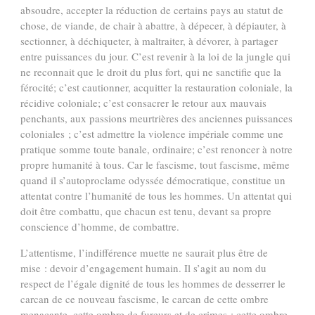
absoudre, accepter la réduction de certains pays au statut de
chose, de viande, de chair à abattre, à dépecer, à dépiauter, à
sectionner, à déchiqueter, à maltraiter, à dévorer, à partager
entre puissances du jour. C’est revenir à la loi de la jungle qui
ne reconnait que le droit du plus fort, qui ne sanctifie que la
férocité; c’est cautionner, acquitter la restauration coloniale, la
récidive coloniale; c’est consacrer le retour aux mauvais
penchants, aux passions meurtrières des anciennes puissances
coloniales ; c’est admettre la violence impériale comme une
pratique somme toute banale, ordinaire; c’est renoncer à notre
propre humanité à tous. Car le fascisme, tout fascisme, même
quand il s’autoproclame odyssée démocratique, constitue un
attentat contre l’humanité de tous les hommes. Un attentat qui
doit être combattu, que chacun est tenu, devant sa propre
conscience d’homme, de combattre.
L’attentisme, l’indifférence muette ne saurait plus être de
mise : devoir d’engagement humain. Il s’agit au nom du
respect de l’égale dignité de tous les hommes de desserrer le
carcan de ce nouveau fascisme, le carcan de cette ombre
menaçante, cette ombre de fureurs et de crimes ; cette ombre