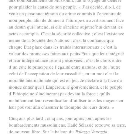
aux bombardements de Mussolini, fait le voyage de Genève
pour plaider la cause de son peuple.
« J’ai décidé, dit-il, de
venir en personne, témoin du crime commis à l’encontre de
mon peuple, afin de donner à l’Europe un avertissement face
au destin qui l’attend, si elle s’incline aujourd’hui devant les
actes accomplis. C’est la sécurité collective ; c’est l’existence
même de la Société des Nations ; c’est la confiance que
chaque Etat place dans les traités internationaux ; c’est la
valeur des promesses faires aux petits Etats que leur intégrité
et leur indépendance seront préservées ; c’est le choix entre
d’un côté le principe de l’égalité entre nations, et de l’autre
celui de l’acceptation de leur vassalité ; en un mot c’est la
moralité internationale qui est en jeu. Je déclare à la face du
monde entier que l’Empereur, le gouvernement, et le peuple
d’Ethiopie ne s’inclineront pas devant la force ; qu’ils
maintiennent leur revendication d’utiliser tous les moyens en
leur pouvoir afin d’assurer le triomphe de leurs droits. »
Cinq ans plus tard ; cinq ans, jour après jour, après les
bombardements mussoliniens, Hailé Sélassié retrouve sa terre,
de nouveau libre. Sur le balcon du
Palazzo Venezzia
,