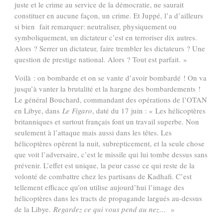
juste et le crime au service de la démocratie, ne saurait
constituer en aucune façon, un crime. Et Juppé, l’a d’ailleurs
si bien fait remarquer: neutraliser, physiquement ou
symboliquement, un dictateur c’est en terroriser dix autres.
Alors ? Serrer un dictateur, faire trembler les dictateurs ? Une
question de prestige national. Alors ? Tout est parfait. »
Voilà : on bombarde et on se vante d’avoir bombardé ! On va
jusqu’à vanter la brutalité et la hargne des bombardements !
Le général Bouchard, commandant des opérations de l’OTAN
en Libye, dans
Le Figaro
, daté du 17 juin : « Les hélicoptères
britanniques et surtout français font un travail superbe. Non
seulement à l’attaque mais aussi dans les têtes. Les
hélicoptères opèrent la nuit, subrepticement, et la seule chose
que voit l’adversaire, c’est le missile qui lui tombe dessus sans
prévenir. L’effet est unique, la peur casse ce qui reste de la
volonté de combattre chez les partisans de Kadhafi. C’est
tellement efficace qu’on utilise aujourd’hui l’image des
hélicoptères dans les tracts de propagande largués au-dessus
de la Libye.
Regardez ce qui vous pend au nez…
»