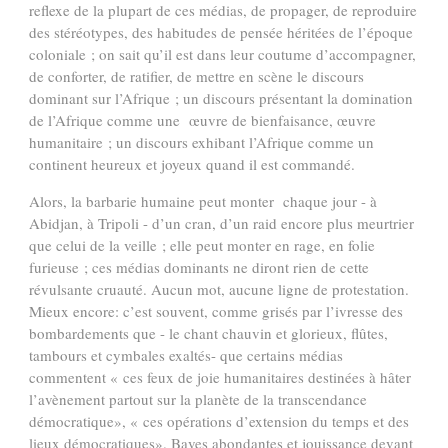
reflexe de la plupart de ces médias, de propager, de reproduire
des stéréotypes, des habitudes de pensée héritées de l’époque
coloniale ; on sait qu’il est dans leur coutume d’accompagner,
de conforter, de ratifier, de mettre en scène le discours
dominant sur l’Afrique ; un discours présentant la domination
de l’Afrique comme une œuvre de bienfaisance, œuvre
humanitaire ; un discours exhibant l’Afrique comme un
continent heureux et joyeux quand il est commandé.
Alors, la barbarie humaine peut monter chaque jour - à
Abidjan, à Tripoli - d’un cran, d’un raid encore plus meurtrier
que celui de la veille ; elle peut monter en rage, en folie
furieuse ; ces médias dominants ne diront rien de cette
révulsante cruauté. Aucun mot, aucune ligne de protestation.
Mieux encore: c’est souvent, comme grisés par l’ivresse des
bombardements que - le chant chauvin et glorieux, flûtes,
tambours et cymbales exaltés- que certains médias
commentent « ces feux de joie humanitaires destinées à hâter
l’avènement partout sur la planète de la transcendance
démocratique», « ces opérations d’extension du temps et des
lieux démocratiques». Baves abondantes et jouissance devant