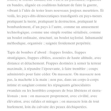
en bandes, alignée en coalitions haletant de faire la guerre,
vibrant à l’idée de tester leurs nouveaux joujoux meurtriers. Et
voilà, les pays-dits-démocratiques transfigurés en pays-tueurs
pratiquant la tuerie, pratiquant la destruction, pratiquant le
bombardement, d’un pays à l’autre, comme un amusement
technologique, comme une simple routine sérialisée, comme
un boulot ordinaire, structuré, un boulot taylorisé. Inhumanité
méthodique, organisée ; saignée froidement perpétrée.
Tapis de bombes d’abord : frappes froides, frappes
stratégiques, frappes ciblées, assenées de haute altitude, avec
distance et détachement. Frappes destinées à semer la terreur
maximale, à répandre l’épouvante, à faire trembler ; coups
administrés pour faire céder. On massacre. On massacre non
pas, la machette
à la main ; non pas, dans un corps-à-corps
intime et sanglant comme les répugnants génocidaires
rwandais ou les horribles coupeurs de bras libériens
et sierra-
léonais ; non : on massacre proprement, avec civilité, avec
élévation, avec rafales et mirages ; on massacre loin de tout
hurlement, loin du calvaire des peaux déchiquetées.