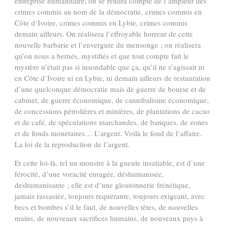
entreprise humanitaire; on se rendra compte de l’ampleur des
crimes commis au nom de la démocratie, crimes commis en
Côte d’Ivoire, crimes commis en Lybie, crimes commis
demain ailleurs. On réalisera l’effroyable horreur de cette
nouvelle barbarie et l’envergure du mensonge ; on réalisera
qu’on nous a bernés, mystifiés et que tout compte fait le
mystère n’était pas si insondable que ça, qu’il ne s’agissait ni
en Côte d’Ivoire ni en Lybie, ni demain ailleurs de restauration
d’une quelconque démocratie mais de guerre de bourse et de
cabinet, de guerre économique, de cannibalisme économique,
de concessions pétrolières et minières, de plantations de cacao
et de café, de spéculations marchandes, de banques, de zones
et de fonds monétaires… L’argent. Voilà le fond de l’affaire.
La loi de la reproduction de l’argent.
Et cette loi-là, tel un monstre à la gueule insatiable, est d’une
férocité, d’une voracité enragée, déshumanisée,
deshumanisante ; elle est d’une gloutonnerie frénétique,
jamais rassasiée, toujours requérante, toujours exigeant, avec
becs et bombes s’il le faut, de nouvelles têtes, de nouvelles
mains, de nouveaux sacrifices humains, de nouveaux pays à