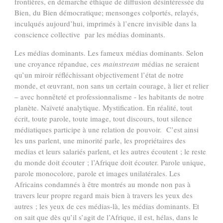
frontières, en démarche éthique de diffusion désintéressée du
Bien, du Bien démocratique; mensonges colportés, relayés,
inculqués aujourd’hui, imprimés à l’encre invisible dans la
conscience collective par les médias dominants.
Les médias dominants. Les fameux médias dominants. Selon
une croyance répandue, ces
mainstream
médias ne seraient
qu’un miroir réfléchissant objectivement l’état de notre
monde, et œuvrant, non sans un certain courage,
à lier et relier
– avec honnêteté et professionnalisme - les habitants de notre
planète. Naïveté analytique. Mystification. En réalité, tout
écrit, toute parole, toute image, tout discours, tout silence
médiatiques participe à une relation de pouvoir. C’est ainsi
les uns parlent, une minorité parle, les propriétaires des
medias et leurs salariés parlent, et les autres écoutent ; le reste
du monde doit écouter ; l’Afrique doit écouter. Parole unique,
parole monocolore, parole et images unilatérales. Les
Africains condamnés à être montrés au monde non pas à
travers leur propre regard mais bien à travers les yeux des
autres ; les yeux de ces médias-là, les médias dominants. Et
on sait que dès qu’il s’agit de l’Afrique,
il est, hélas, dans le