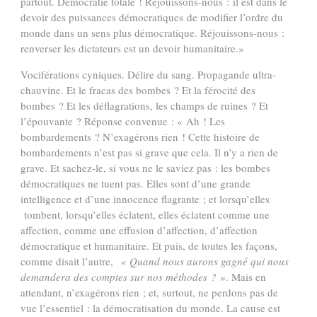
partout. Démocratie totale ! Réjouissons-nous : il est dans le
devoir des puissances démocratiques de modifier l’ordre du
monde dans un sens plus démocratique. Réjouissons-nous :
renverser les dictateurs est un devoir humanitaire.»
Vociférations cyniques. Délire du sang. Propagande ultra-
chauvine. Et le fracas des bombes ? Et la férocité des
bombes ? Et les déflagrations, les champs de ruines ? Et
l’épouvante ? Réponse convenue : « Ah ! Les
bombardements ? N’exagérons rien ! Cette histoire de
bombardements n’est pas si grave que cela. Il n’y a rien de
grave. Et sachez-le, si vous ne le saviez pas : les bombes
démocratiques ne tuent pas. Elles sont d’une grande
intelligence et d’une innocence flagrante ; et lorsqu’elles
tombent, lorsqu’elles éclatent, elles éclatent comme une
affection, comme une effusion d’affection, d’affection
démocratique et humanitaire. Et puis, de toutes les façons,
comme disait l’autre,
« Quand nous aurons gagné qui nous
demandera des comptes sur nos méthodes ? »
. Mais en
attendant, n’exagérons rien ; et, surtout, ne perdons pas de
vue l’essentiel : la démocratisation du monde. La cause est