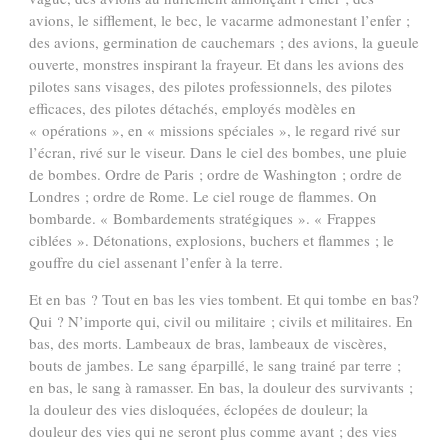
avions, le sifflement, le bec, le vacarme admonestant l’enfer ;
des avions, germination de cauchemars ; des avions, la gueule
ouverte, monstres inspirant la frayeur. Et dans les avions des
pilotes sans visages, des pilotes professionnels, des pilotes
efficaces, des pilotes détachés, employés modèles en
« opérations », en « missions spéciales », le regard rivé sur
l’écran, rivé sur le viseur. Dans le ciel des bombes, une pluie
de bombes. Ordre de Paris ; ordre de Washington ; ordre de
Londres ; ordre de Rome. Le ciel rouge de flammes. On
bombarde. « Bombardements stratégiques ». « Frappes
ciblées ». Détonations, explosions, buchers et flammes ; le
gouffre du ciel assenant l’enfer à la terre.
Et en bas ? Tout en bas les vies tombent. Et qui tombe en bas?
Qui ? N’importe qui, civil ou militaire ; civils et militaires. En
bas, des morts. Lambeaux de bras, lambeaux de viscères,
bouts de jambes. Le sang éparpillé, le sang trainé par terre ;
en bas, le sang à ramasser. En bas, la douleur des survivants ;
la douleur des vies disloquées, éclopées de douleur; la
douleur des vies qui ne seront plus comme avant ; des vies