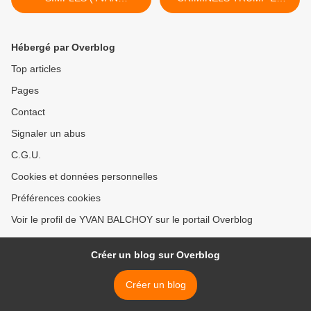
BALCHOY)
POMPEO BOURREAUX DU
PEUPLE IRANIEN
PAIERONT-ILS DEVANT LA
Hébergé par Overblog
JUSTICE
INTERNATIONALE LEURS
Top articles
CRIMES ( LIRE L'ARTICLE
Pages
DE JOSIANE TARDAN-
INVESTIG'ACTION DE
Contact
MICHEL COLLON) >
Signaler un abus
C.G.U.
Cookies et données personnelles
Préférences cookies
Voir le profil de YVAN BALCHOY sur le portail Overblog
Créer un blog sur Overblog
Créer un blog