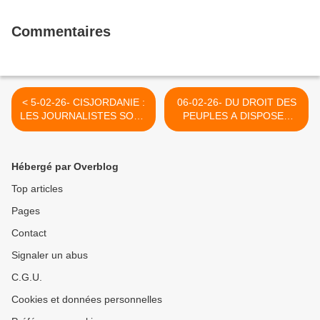
Commentaires
< 5-02-26- CISJORDANIE :
06-02-26- DU DROIT DES
LES JOURNALISTES SONT
PEUPLES A DISPOSER
AUSSI AVEUGLES QU’À
D'EUX MÊMES (JEAN
GAZA ? (CAPJPO -
PIERRE COMBES -
EUROPALESTINE)
INITIATIVE COMMUNISTE)
Hébergé par Overblog
>
Top articles
Pages
Contact
Signaler un abus
C.G.U.
Cookies et données personnelles