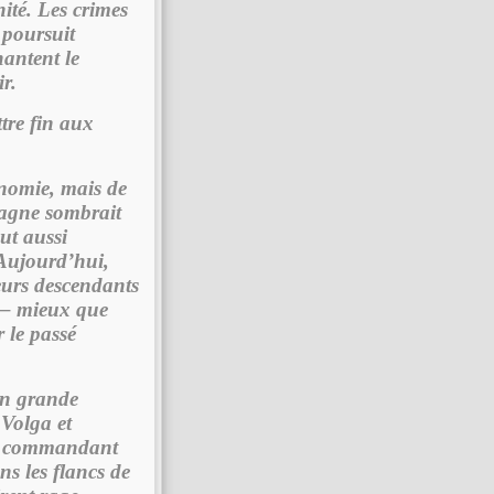
nité. Les crimes
 poursuit
antent le
r.
tre fin aux
onomie, mais de
magne sombrait
aut aussi
 Aujourd’hui,
eurs descendants
t – mieux que
 le passé
 en grande
 Volga et
du commandant
ns les flancs de