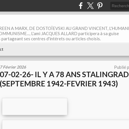
EEN A MARX, DE DOSTOÏEVSKI AU GRAND VINCENT, L'HUMAN
MUNISME..., L'ami JACQUES ALLARD participera à sa guise
rtageant ses centres d'intérets ou articles choisis.
ct
7 Février 2026
Publié 
07-02-26- IL Y A 78 ANS STALINGRAD
(SEPTEMBRE 1942-FEVRIER 1943)