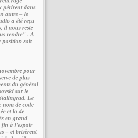
rent rage
x périrent dans
n autre – le
dio a été reçu
 il nous reste
us rendre" . A
 position soit
 novembre pour
serve de plus
ments du général
ovski sur le
Stalingrad. Le
le nom de code
ée et la 4e
ués en grand
fin à l’espoir
s – et brisèrent