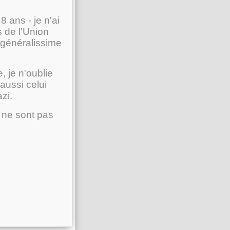
 ans - je n'ai
s de l'Union
 généralissime
e, je n'oublie
aussi celui
zi.
 ne sont pas