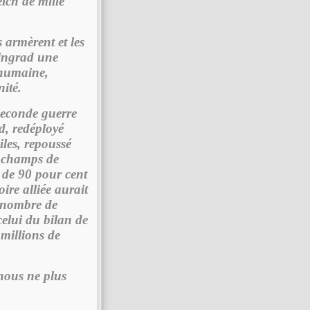
eich de mille
s armèrent et les
alingrad une
e humaine,
ité.
Seconde guerre
d, redéployé
iles, repoussé
es champs de
s de 90 pour cent
ire alliée aurait
e nombre de
celui du bilan de
millions de
-nous ne plus