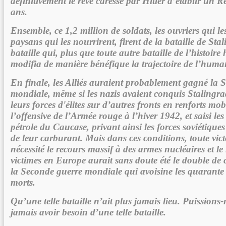
définitivement le rêve caressé par Hitler d’établir un R
ans.
Ensemble, ce 1,2 million de soldats, les ouvriers qui le
paysans qui les nourrirent, firent de la bataille de St
bataille qui, plus que toute autre bataille de l’histoir
modifia de manière bénéfique la trajectoire de l’human
En finale, les Alliés auraient probablement gagné la 
mondiale, même si les nazis avaient conquis Stalingra
leurs forces d'élites sur d’autres fronts en renforts mob
l’offensive de l’Armée rouge à l’hiver 1942, et saisi l
pétrole du Caucase, privant ainsi les forces soviétique
de leur carburant. Mais dans ces conditions, toute victo
nécessité le recours massif à des armes nucléaires et l
victimes en Europe aurait sans doute été le double de 
la Seconde guerre mondiale qui avoisine les quarante 
morts.
Qu’une telle bataille n’ait plus jamais lieu. Puissions
jamais avoir besoin d’une telle bataille.