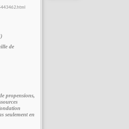
25443462.html
)
ille de
 de propensions,
ssources
 fondation
pas seulement en