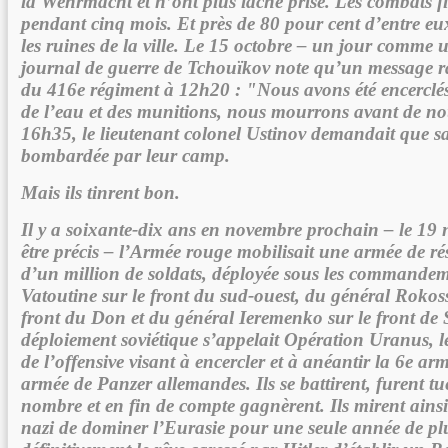
la Wehrmacht et n’ont plus lâché prise. Les combats fi
pendant cinq mois. Et près de 80 pour cent d’entre eu
les ruines de la ville. Le 15 octobre – un jour comme u
journal de guerre de Tchouïkov note qu’un message ra
du 416e régiment à 12h20 : "Nous avons été encerclés,
de l’eau et des munitions, nous mourrons avant de no
16h35, le lieutenant colonel Ustinov demandait que sa
bombardée par leur camp.
Mais ils tinrent bon.
Il y a soixante-dix ans en novembre prochain – le 19
être précis – l’Armée rouge mobilisait une armée de ré
d’un million de soldats, déployée sous les commande
Vatoutine sur le front du sud-ouest, du général Rokoss
front du Don et du général Ieremenko sur le front de 
déploiement soviétique s’appelait Opération Uranus, 
de l’offensive visant à encercler et à anéantir la 6e arm
armée de Panzer allemandes. Ils se battirent, furent t
nombre et en fin de compte gagnèrent. Ils mirent ainsi 
nazi de dominer l’Eurasie pour une seule année de plu