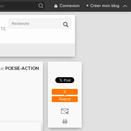
Connexion
+
Créer mon blog
ITE
par
POESIE-ACTION
0
Repost