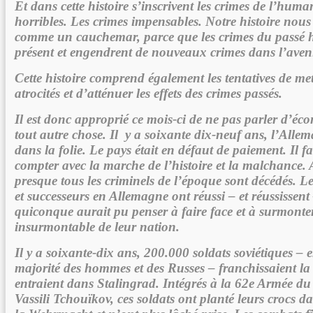
Et dans cette histoire s’inscrivent les crimes de l’huma
horribles. Les crimes impensables. Notre histoire nous
comme un cauchemar, parce que les crimes du passé h
présent et engendrent de nouveaux crimes dans l’aveni
Cette histoire comprend également les tentatives de met
atrocités et d’atténuer les effets des crimes passés.
Il est donc approprié ce mois-ci de ne pas parler d’éc
tout autre chose. Il y a soixante dix-neuf ans, l’Alle
dans la folie. Le pays était en défaut de paiement. Il f
compter avec la marche de l’histoire et la malchance.
presque tous les criminels de l’époque sont décédés. L
et successeurs en Allemagne ont réussi – et réussissen
quiconque aurait pu penser à faire face et à surmonter
insurmontable de leur nation.
Il y a soixante-dix ans, 200.000 soldats soviétiques –
majorité des hommes et des Russes – franchissaient la
entraient dans Stalingrad. Intégrés à la 62e Armée 
Vassili Tchouïkov, ces soldats ont planté leurs crocs da