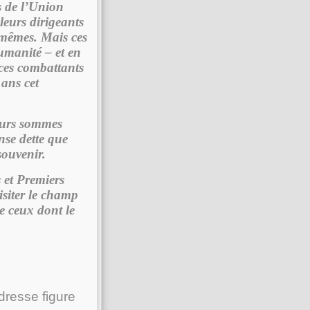
s de l’Union
 leurs dirigeants
-mêmes. Mais ces
umanité – et en
 ces combattants
 ans cet
leurs sommes
se dette que
ouvenir.
 et Premiers
isiter le champ
e ceux dont le
adresse figure