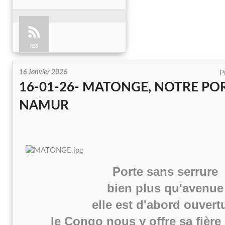
RSS
16 Janvier 2026
P
16-01-26- MATONGE, NOTRE PO
NAMUR
Porte sans serrure
bien plus qu'avenue
elle est d'abord ouvert
le Congo nous y offre sa fière