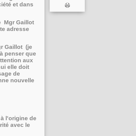
ciété et dans
e Mgr Gaillot
ente adresse
 Gaillot (je
e à penser que
ttention aux
i elle doit
ssage de
nne nouvelle
à l'origine de
ité avec le