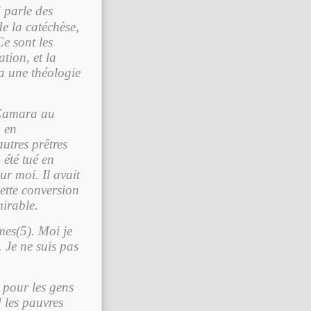
i parle des
de la catéchèse,
e sont les
tion, et la
ra une théologie
 Camara au
 en
utres prêtres
été tué en
ur moi. Il avait
Cette conversion
mirable.
mes(5). Moi je
. Je ne suis pas
 pour les gens
 les pauvres