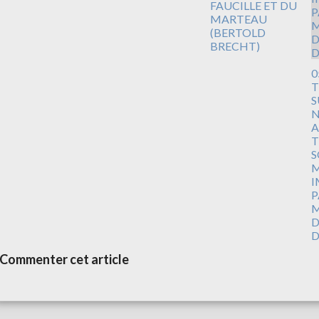
FAUCILLE ET DU
MARTEAU
(BERTOLD
BRECHT)
0
T
S
N
A
T
S
M
I
P
M
D
D
Commenter cet article