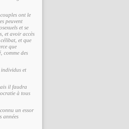
 couples ont le
mes peuvent
sexuels et se
, et avoir accès
célibat, et que
arce que
té, comme des
 individus et
is il faudra
ocratie à tous
a connu un essor
es années