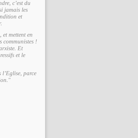
ndre, c’est du
si jamais les
ndition et
.
, et mettent en
des communistes !
arxiste. Et
essifs et le
 l’Eglise, parce
ion."