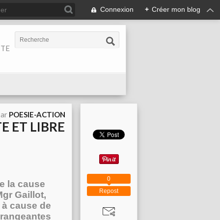
Connexion
+
Créer mon blog
ITE
par
POESIE-ACTION
E ET LIBRE
0
 la cause
Repost
gr Gaillot,
 à cause de
dérangeantes