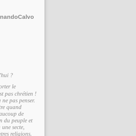
HernandoCalvo
’hui ?
rter le
t pas chrétien !
à ne pas penser.
ntre quand
eaucoup de
in du peuple et
 une secte,
res religions.