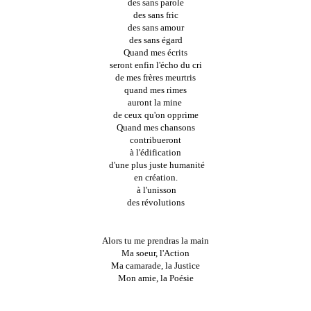
des sans parole
des sans fric
des sans amour
des sans égard
Quand mes écrits
seront enfin l'écho du cri
de mes frères meurtris
quand mes rimes
auront la mine 
de ceux qu'on opprime
Quand mes chansons
contribueront
à l'édification
 d'une plus juste humanité
en création.
 à l'unisson
des révolutions
Alors tu me prendras la main
Ma soeur, l'Action
Ma camarade, la Justice
Mon amie, la Poésie