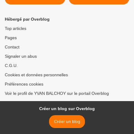
CONSEIL DE LA PAIX DE
DE CONDAMNER LE
TRUMP EST UNE
SIONISME D'APARTHEID
OPÉRATION
AU MOYEN ORIENT >
Hébergé par Overblog
COLONIALISTE »
Top articles
Pages
Contact
Signaler un abus
C.G.U.
Cookies et données personnelles
Préférences cookies
Voir le profil de YVAN BALCHOY sur le portail Overblog
Créer un blog sur Overblog
Créer un blog