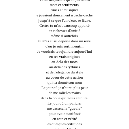
mots et sentiments,
rimes et musiques
y jouaient doucement à cache-cache
jusqu' à ce que l'un d'eux se fâche.
Certes tu m'as beaucoup apporté
en richesses d'amitié
même si autrefois 
tu m'as aussi déporté dans un rêve
d'où je suis sorti meurtri.
Je voudrais te rejoindre aujourd'hui
en tes vrais origines
au-delà des mots
au-delà des rythmes
et de l'élégance du style
au coeur de cette action
qui t'a donné son nom
Le jour où je n'aurai plus peur
de me salir les mains
dans la boue qui nous entoure.
Le jour où un policier
me cassera la "gueule"
pour avoir manifesté
en acte et vérité
les quelques certitudes 