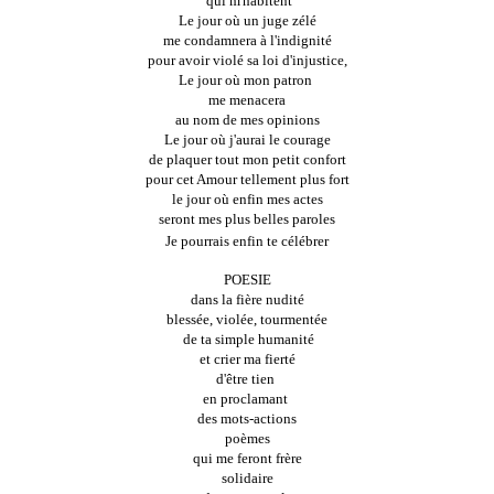
 qui m'habitent
Le jour où un juge zélé
me condamnera à l'indignité
pour avoir violé sa loi d'injustice,
Le jour où mon patron 
me menacera
au nom de mes opinions
Le jour où j'aurai le courage
de plaquer tout mon petit confort
pour cet Amour tellement plus fort
le jour où enfin mes actes
seront mes plus belles paroles
Je pourrais enfin te célébrer
POESIE
dans la fière nudité
blessée, violée, tourmentée
 de ta simple humanité
et crier ma fierté
d'être tien 
en proclamant 
des mots-actions
poèmes
qui me feront frère
solidaire