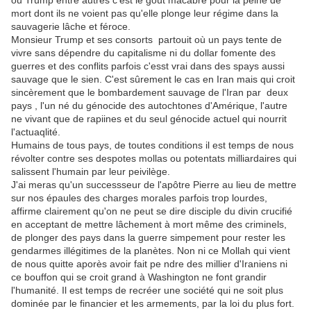
ou Trump entre autres c'est le goût macabre pour la peine de
mort dont ils ne voient pas qu'elle plonge leur régime dans la
sauvagerie lâche et féroce.
Monsieur Trump et ses consorts partouit où un pays tente de
vivre sans dépendre du capitalisme ni du dollar fomente des
guerres et des conflits parfois c'esst vrai dans des spays aussi
sauvage que le sien. C'est sûrement le cas en Iran mais qui croit
sincèrement que le bombardement sauvage de l'Iran par deux
pays , l'un né du génocide des autochtones d'Amérique, l'autre
ne vivant que de rapiines et du seul génocide actuel qui nourrit
l'actuaqlité.
Humains de tous pays, de toutes conditions il est temps de nous
révolter contre ses despotes mollas ou potentats milliardaires qui
salissent l'humain par leur peivilège.
J'ai meras qu'un successseur de l'apôtre Pierre au lieu de mettre
sur nos épaules des charges morales parfois trop lourdes,
affirme clairement qu'on ne peut se dire disciple du divin crucifié
en acceptant de mettre lâchement à mort même des criminels,
de plonger des pays dans la guerre simpement pour rester les
gendarmes illégitimes de la planètes. Non ni ce Mollah qui vient
de nous quitte aporès avoir fait pe ndre des millier d'Iraniens ni
ce bouffon qui se croit grand à Washington ne font grandir
l'humanité. Il est temps de recréer une société qui ne soit plus
dominée par le financier et les armements, par la loi du plus fort.