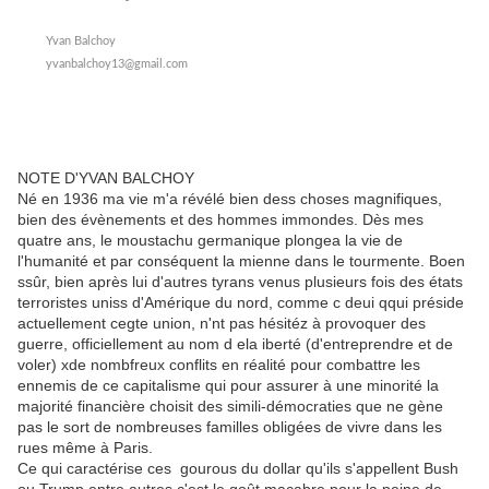
Yvan Balchoy
yvanbalchoy13@gmail.com
NOTE D'YVAN BALCHOY
Né en 1936 ma vie m'a révélé bien dess choses magnifiques,
bien des évènements et des hommes immondes. Dès mes
quatre ans, le moustachu germanique plongea la vie de
l'humanité et par conséquent la mienne dans le tourmente. Boen
ssûr, bien après lui d'autres tyrans venus plusieurs fois des états
terroristes uniss d'Amérique du nord, comme c deui qqui préside
actuellement cegte union, n'nt pas hésitéz à provoquer des
guerre, officiellement au nom d ela iberté (d'entreprendre et de
voler) xde nombfreux conflits en réalité pour combattre les
ennemis de ce capitalisme qui pour assurer à une minorité la
majorité financière choisit des simili-démocraties que ne gène
pas le sort de nombreuses familles obligées de vivre dans les
rues même à Paris.
Ce qui caractérise ces gourous du dollar qu'ils s'appellent Bush