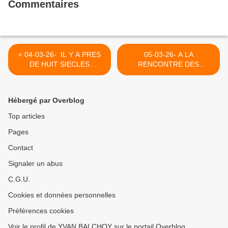
Commentaires
< 04-03-26- IL Y A PRES
05-03-26- A LA
DE HUIT SIECLES
RENCONTRE DES
FRANCOIS D'ASSISE, LE
INDIENS GUABIANOS A
POVERELLO RENCONTRA
SILVIA DANS LE CAUCA
PACIFIQUEMENT SALADIN
COLOMBIEN (1998) >
Hébergé par Overblog
QUI LE RENVOYA
LIBREMENT SANS HAINE
Top articles
Pages
Contact
Signaler un abus
C.G.U.
Cookies et données personnelles
Préférences cookies
Voir le profil de YVAN BALCHOY sur le portail Overblog