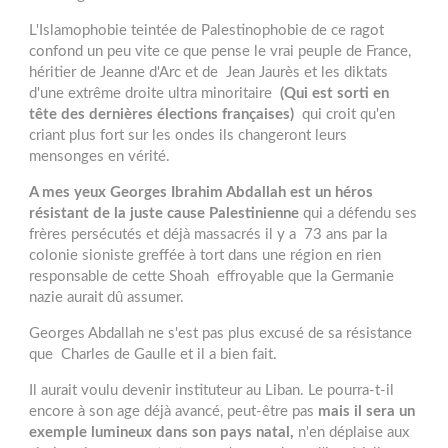
L'Islamophobie teintée de Palestinophobie de ce ragot
confond un peu vite ce que pense le vrai peuple de France,
héritier de Jeanne d'Arc et de Jean Jaurès et les diktats
d'une extrême droite ultra minoritaire
(Qui est sorti en
tête des dernières élections françaises)
qui croit qu'en
criant plus fort sur les ondes ils changeront leurs
mensonges en vérité.
A mes yeux Georges Ibrahim Abdallah est un héros
résistant de la juste cause Palestinienne
qui a défendu ses
frères persécutés et déjà massacrés il y a 73 ans par la
colonie sioniste greffée à tort dans une région en rien
responsable de cette Shoah effroyable que la Germanie
nazie aurait dû assumer.
Georges Abdallah ne s'est pas plus excusé de sa résistance
que Charles de Gaulle et il a bien fait.
Il aurait voulu devenir instituteur au Liban. Le pourra-t-il
encore à son age déjà avancé, peut-être pas
mais il sera un
exemple lumineux dans son pays natal,
n'en déplaise aux