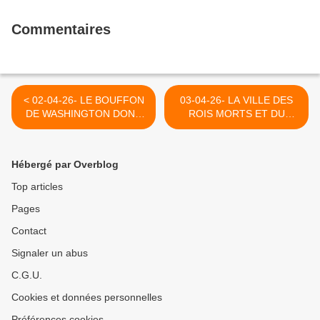
Commentaires
< 02-04-26- LE BOUFFON
03-04-26- LA VILLE DES
DE WASHINGTON DONT
ROIS MORTS ET DU
LA MORALITE REMONTE
PEUPLE VIVANT (DANIEL
A L'AGE DE PIERRE
MERMET - LE GRAND
CACHE MAL SON ECHEC
SOIR) >
Hébergé par Overblog
EN IRAN
Top articles
Pages
Contact
Signaler un abus
C.G.U.
Cookies et données personnelles
Préférences cookies