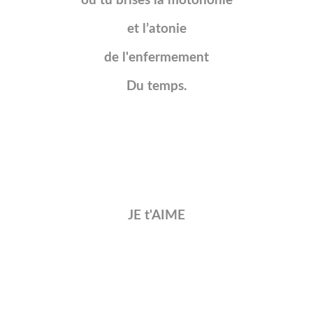
où tu brises la motononie
et l’atonie
de l'enfermement
Du temps.
JE t'AIME