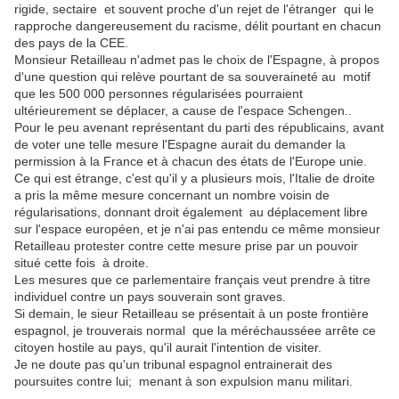
rigide, sectaire et souvent proche d'un rejet de l'étranger qui le
rapproche dangereusement du racisme, délit pourtant en chacun
des pays de la CEE.
Monsieur Retailleau n'admet pas le choix de l'Espagne, à propos
d'une question qui relève pourtant de sa souveraineté au motif
que les 500 000 personnes régularisées pourraient
ultérieurement se déplacer, a cause de l'espace Schengen..
Pour le peu avenant représentant du parti des républicains, avant
de voter une telle mesure l'Espagne aurait du demander la
permission à la France et à chacun des états de l'Europe unie.
Ce qui est étrange, c'est qu'il y a plusieurs mois, l'Italie de droite
a pris la même mesure concernant un nombre voisin de
régularisations, donnant droit également au déplacement libre
sur l'espace européen, et je n'ai pas entendu ce même monsieur
Retailleau protester contre cette mesure prise par un pouvoir
situé cette fois à droite.
Les mesures que ce parlementaire français veut prendre à titre
individuel contre un pays souverain sont graves.
Si demain, le sieur Retailleau se présentait à un poste frontière
espagnol, je trouverais normal que la méréchausséee arrête ce
citoyen hostile au pays, qu'il aurait l'intention de visiter.
Je ne doute pas qu'un tribunal espagnol entrainerait des
poursuites contre lui; menant à son expulsion manu militari.
.