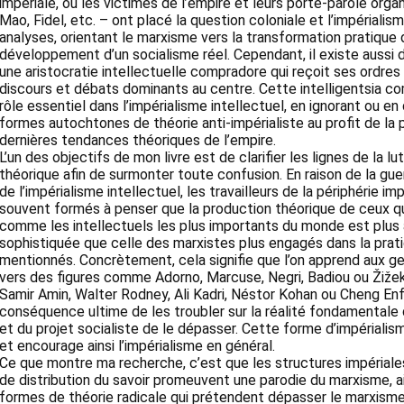
impériale, où les victimes de l’empire et leurs porte-parole orga
Mao, Fidel, etc. – ont placé la question coloniale et l’impériali
analyses, orientant le marxisme vers la transformation pratique
développement d’un socialisme réel. Cependant, il existe aussi d
une aristocratie intellectuelle compradore qui reçoit ses ordre
discours et débats dominants au centre. Cette intelligentsia c
rôle essentiel dans l’impérialisme intellectuel, en ignorant ou en
formes autochtones de théorie anti-impérialiste au profit de la
dernières tendances théoriques de l’empire.
L’un des objectifs de mon livre est de clarifier les lignes de la l
théorique afin de surmonter toute confusion. En raison de la gue
de l’impérialisme intellectuel, les travailleurs de la périphérie im
souvent formés à penser que la production théorique de ceux q
comme les intellectuels les plus importants du monde est plus
sophistiquée que celle des marxistes plus engagés dans la pratiq
mentionnés. Concrètement, cela signifie que l’on apprend aux ge
vers des figures comme Adorno, Marcuse, Negri, Badiou ou Žižek
Samir Amin, Walter Rodney, Ali Kadri, Néstor Kohan ou Cheng Enf
conséquence ultime de les troubler sur la réalité fondamentale 
et du projet socialiste de le dépasser. Cette forme d’impérialism
et encourage ainsi l’impérialisme en général.
Ce que montre ma recherche, c’est que les structures impériale
de distribution du savoir promeuvent une parodie du marxisme, a
formes de théorie radicale qui prétendent dépasser le marxisme