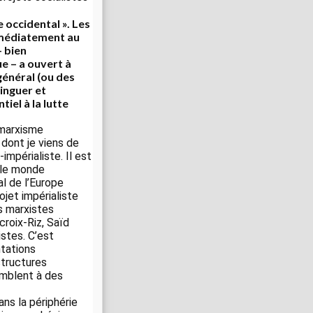
occidental ». Les
immédiatement au
– bien
e – a ouvert à
général (ou des
inguer et
iel à la lutte
 marxisme
 dont je viens de
mpérialiste. Il est
 le monde
al de l’Europe
ojet impérialiste
s marxistes
roix-Riz, Saïd
stes. C’est
ntations
structures
emblent à des
ans la périphérie