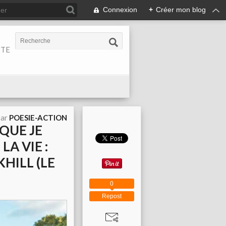
Connexion
+
Créer mon blog
ITE
par
POESIE-ACTION
 QUE JE
LA VIE :
HILL (LE
0
Repost