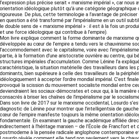
l’expression plus précise serait « marxisme impérial », car nous 
orientation idéologique plutôt qu’à une catégorie géographique o
rigoureuse. De plus, cette terminologie a l’avantage de précise
en question a été transformé par l’impérialisme en un outil subtil
le double sens de « marxisme impérial » : il est à la fois un produ
et une force idéologique qui contribue à l’empire).
Mon livre explique comment la forme dominante de marxisme qu
développée au cœur de l’empire a tendu vers le chauvinisme soc
l’accommodement avec le capitalisme, voire avec l’impérialisme.
partie, à la formation d’une aristocratie ouvrière au centre, qui b
structures impériales d’accumulation. Comme Lénine l’a expliqu
caractéristique, la situation matérielle des travailleurs dans les
dominants, bien supérieure à celle des travailleurs de la périphér
idéologiquement à accepter l’ordre mondial impérial. C’est final
provoqué la scission du mouvement socialiste mondial entre ceu
deviendraient les sociaux-démocrates et ceux qui, à la manière 
consacrés à briser les chaînes de l’impérialisme par le socialisme
Dans son livre de 2017 sur le marxisme occidental, Losurdo s’es
diagnostic de Lénine pour montrer que l’intelligentsia de gauc
cœur de l’empire manifeste toujours la même orientation idéolo
fondamentale. En examinant la gauche académique affiliée dir
indirectement à l’héritage marxien – de l’École de Francfort et d
postmoderne à la pensée radicale anglophone contemporaine et
Losurdo révèle comment elle tend non seulement vers le chauvi