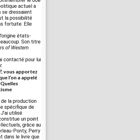
 commémorer le 60e
olitique actuel a
s se dressaient
t la possibilité
 fortuite. Elle
’origine états-
beaucoup. Son titre
rs of Western
i contacté pour lui
r.
?
, vous apportez
ue l’on a appelé
? Quelles
rxisme
 de la production
me spécifique de
’ai utilisé
constitue un point
llectuels, grâce au
rleau-Ponty, Perry
 dans le livre que