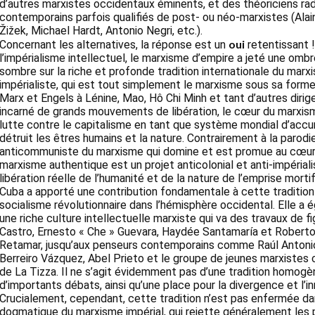
d’autres marxistes occidentaux éminents, et des théoriciens ra
contemporains parfois qualifiés de post- ou néo-marxistes (Alain
Žižek, Michael Hardt, Antonio Negri, etc.).
oui
Concernant les alternatives, la réponse est un
retentissant !
l’impérialisme intellectuel, le marxisme d’empire a jeté une omb
sombre sur la riche et profonde tradition internationale du marx
impérialiste, qui est tout simplement le marxisme sous sa form
Marx et Engels à Lénine, Mao, Hô Chi Minh et tant d’autres dirig
incarné de grands mouvements de libération, le cœur du marxism
lutte contre le capitalisme en tant que système mondial d’accu
détruit les êtres humains et la nature. Contrairement à la parodi
anticommuniste du marxisme qui domine et est promue au cœur d
marxisme authentique est un projet anticolonial et anti-impériali
libération réelle de l’humanité et de la nature de l’emprise mortif
Cuba a apporté une contribution fondamentale à cette tradition
socialisme révolutionnaire dans l’hémisphère occidental. Elle a 
une riche culture intellectuelle marxiste qui va des travaux de 
Castro, Ernesto « Che » Guevara, Haydée Santamaría et Robert
Retamar, jusqu’aux penseurs contemporains comme Raúl Antoni
Berreiro Vázquez, Abel Prieto et le groupe de jeunes marxistes
de La Tizza. Il ne s’agit évidemment pas d’une tradition homogène
d’importants débats, ainsi qu’une place pour la divergence et l’in
Crucialement, cependant, cette tradition n’est pas enfermée da
dogmatique du marxisme impérial, qui rejette généralement les p