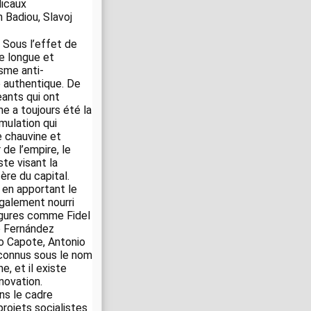
dicaux
 Badiou, Slavoj
 Sous l’effet de
re longue et
isme anti-
e authentique. De
eants qui ont
e a toujours été la
mulation qui
e chauvine et
e l’empire, le
ste visant la
ère du capital.
 en apportant le
également nourri
figures comme Fidel
o Fernández
o Capote, Antonio
 connus sous le nom
, et il existe
novation.
ns le cadre
rojets socialistes