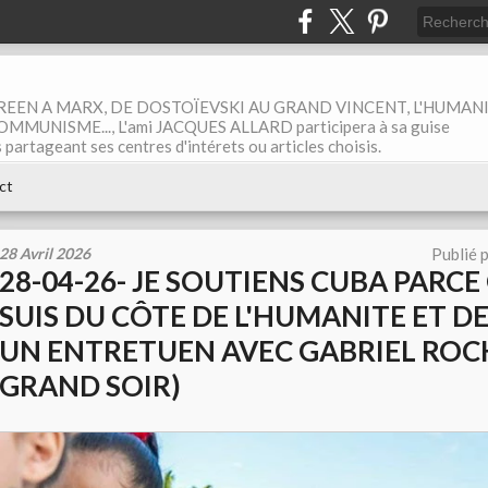
EEN A MARX, DE DOSTOÏEVSKI AU GRAND VINCENT, L'HUMAN
MUNISME..., L'ami JACQUES ALLARD participera à sa guise
rtageant ses centres d'intérets ou articles choisis.
ct
28 Avril 2026
Publié 
28-04-26- JE SOUTIENS CUBA PARCE
SUIS DU CÔTE DE L'HUMANITE ET DE 
UN ENTRETUEN AVEC GABRIEL ROCK
GRAND SOIR)