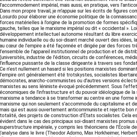
l’accommodement impérial, mais aussi, en pratique, vers l’anti
Dans mon propre travail, je m’appuie sur les écrits de figures c
Losurdo pour élaborer une économie politique de la connaissanc
forces matérielles à l’origine de la promotion de formes spécifi
gauche, telles que le marxisme impérial ou dit « occidental ». Lo
développement intellectuel autonome résultant du libre exercic
humaine individuelle ou du soi-disant marché ouvert des idées, l
au cœur de l’empire a été façonnée et dirigée par des forces trè
l’ensemble de l’appareil institutionnel de production et de distri
(universités, industrie de l’édition, circuits de conférences, média
l’influence puissante de la classe dirigeante à travers ses fondat
Ce n’est nullement un hasard si les positions marxistes domina
l’empire ont généralement été trotskystes, socialistes libertaire
démocrates, anarcho-communistes ou d’autres versions éclecti
marxistes au sens léniniste évoqué précédemment. Sous l’effe
économiques de l’infrastructure et du pouvoir idéologique de la 
marxisme a tendance à se transformer au centre en une forme i
marxisme qui non seulement s’accommode du capitalisme et de l
mais qui est aussi ouvertement anticommuniste et rejette bon n
totalité, des projets de construction d’États socialistes. Cela e
évident dans le cas des principaux soi-disant marxistes promus a
superstructure impériale, y compris les théoriciens de l’École d
j’analyse dans le livre (Theodor Adorno, Max Horkheimer, Herber