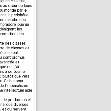
niques – Lénine,
sme au cœur de leurs
 du monde par le
ans la périphérie
s de marche des
ompradore joue un
 dénigrant les
 promotion des
utte des classes
rre de classes et
périale sont
ui sont promus
 avancée et
ue que j’ai
ns à se tourner
, plutôt que vers
u. Cela a pour
de l’impérialisme
e intellectuel aide
s de production et
insi que diverses
, et qui servent