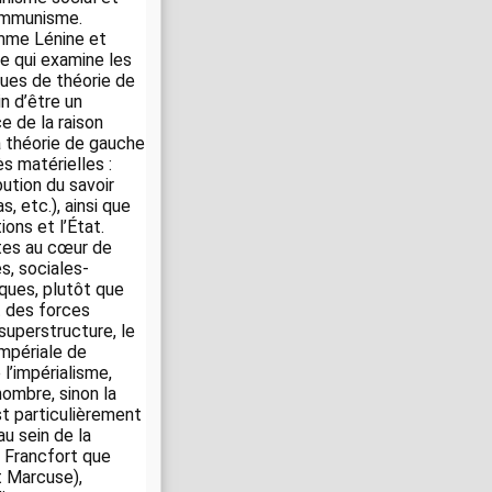
communisme.
omme Lénine et
e qui examine les
ques de théorie de
in d’être un
e de la raison
a théorie de gauche
s matérielles :
bution du savoir
s, etc.), ainsi que
ions et l’État.
ntes au cœur de
s, sociales-
ques, plutôt que
t des forces
superstructure, le
mpériale de
’impérialisme,
ombre, sinon la
st particulièrement
u sein de la
e Francfort que
t Marcuse),