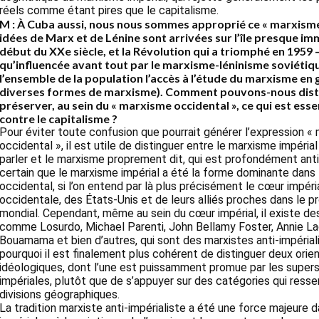
réels comme étant pires que le capitalisme.
M : À Cuba aussi, nous nous sommes approprié ce « marxisme 
idées de Marx et de Lénine sont arrivées sur l’île presque 
début du XXe siècle, et la Révolution qui a triomphé en 1959 
qu’influencée avant tout par le marxisme-léninisme soviétiqu
l’ensemble de la population l’accès à l’étude du marxisme en 
diverses formes de marxisme). Comment pouvons-nous dist
préserver, au sein du « marxisme occidental », ce qui est essent
contre le capitalisme ?
Pour éviter toute confusion que pourrait générer l’expression «
occidental », il est utile de distinguer entre le marxisme impérial
parler et le marxisme proprement dit, qui est profondément anti-i
certain que le marxisme impérial a été la forme dominante dans
occidental, si l’on entend par là plus précisément le cœur impéri
occidentale, des États-Unis et de leurs alliés proches dans le pr
mondial. Cependant, même au sein du cœur impérial, il existe de
comme Losurdo, Michael Parenti, John Bellamy Foster, Annie Lac
Bouamama et bien d’autres, qui sont des marxistes anti-impériali
pourquoi il est finalement plus cohérent de distinguer deux orie
idéologiques, dont l’une est puissamment promue par les super
impériales, plutôt que de s’appuyer sur des catégories qui ress
divisions géographiques.
La tradition marxiste anti-impérialiste a été une force majeure d