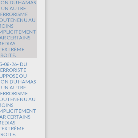
5-08-26- DU
ERRORISTE
UPPOSE OU
ON DU HAMAS
 UN AUTRE
ERRORISME
OUTENENU AU
OINS
MPLICITEMENT
AR CERTAINS
EDIAS
'EXTRÊME
ROITE.