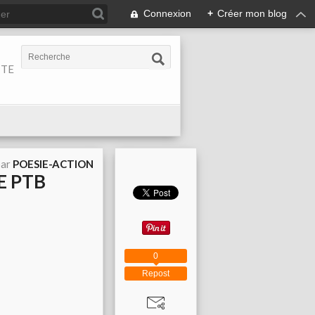
Connexion
+
Créer mon blog
ITE
par
POESIE-ACTION
E PTB
0
Repost