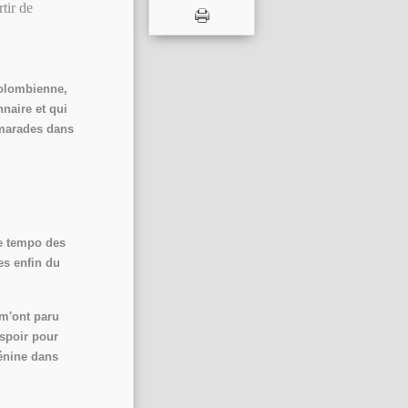
rtir de
Colombienne,
naire et qui
amarades dans
e tempo des
s enfin du
 m'ont paru
spoir pour
Lénine dans