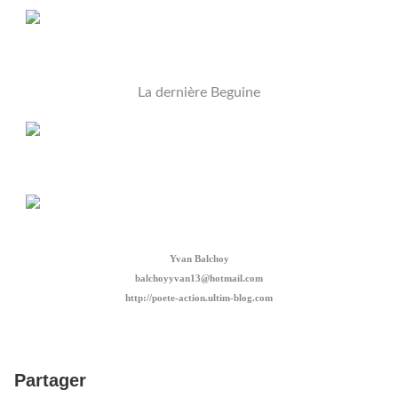
La dernière Beguine
Yvan Balchoy
balchoyyvan13@hotmail.com
http://poete-action.ultim-blog.com
Partager