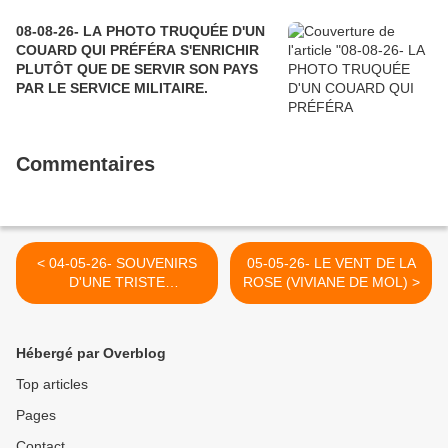
08-08-26- LA PHOTO TRUQUÉE D'UN
COUARD QUI PRÉFÉRA S'ENRICHIR
PLUTÔT QUE DE SERVIR SON PAYS
PAR LE SERVICE MILITAIRE.
Commentaires
< 04-05-26- SOUVENIRS
05-05-26- LE VENT DE LA
D'UNE TRISTE
ROSE (VIVIANE DE MOL) >
OCCUPATION EN MA
JEUNESSE QUI ME FAIT
MIEUX COIMPRENDRE CE
Hébergé par Overblog
QUE J'APPELLE LE
DRAME PALESTINIEN
Top articles
Pages
Contact