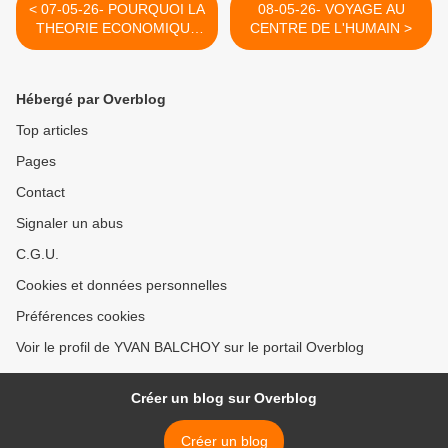
< 07-05-26- POURQUOI LA
08-05-26- VOYAGE AU
THEORIE ECONOMIQUE
CENTRE DE L'HUMAIN >
MARXISTE EST
TOUJOURS VIVANTE
ENVERS ET CONTRE
Hébergé par Overblog
TOUT ? (BERNARD
GUERIEN- INITIATIVE
Top articles
COMMUNISTE)
Pages
Contact
Signaler un abus
C.G.U.
Cookies et données personnelles
Préférences cookies
Voir le profil de YVAN BALCHOY sur le portail Overblog
Créer un blog sur Overblog
Créer un blog