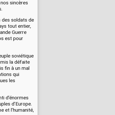
s nos sincères
s.
s des soldats de
ys tout entier,
Grande Guerre
ros est pour
uple soviétique
rmis la défaite
s fin à un mal
ations qui
nues les
nti d’énormes
euples d’Europe.
me et l’humanité,