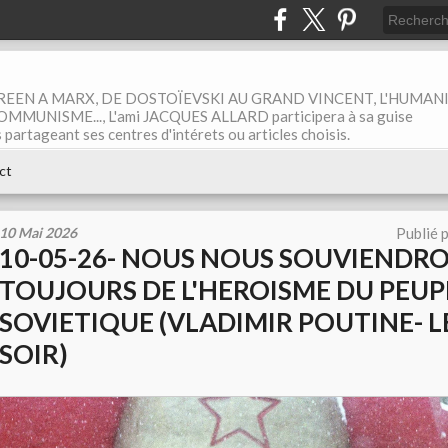
EEN A MARX, DE DOSTOÏEVSKI AU GRAND VINCENT, L'HUMAN
MUNISME..., L'ami JACQUES ALLARD participera à sa guise
rtageant ses centres d'intérets ou articles choisis.
ct
10 Mai 2026
Publié 
10-05-26- NOUS NOUS SOUVIENDR
TOUJOURS DE L'HEROISME DU PEUP
SOVIETIQUE (VLADIMIR POUTINE- 
SOIR)