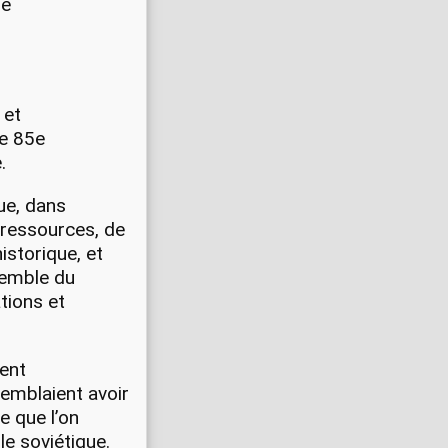
re
 et
le 85e
.
ue, dans
 ressources, de
istorique, et
nsemble du
tions et
rent
emblaient avoir
e que l’on
le soviétique.