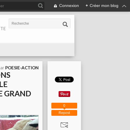
Connexion
+
Créer mon blog
ITE
par
POESIE-ACTION
ONS
LE
LE GRAND
0
Repost