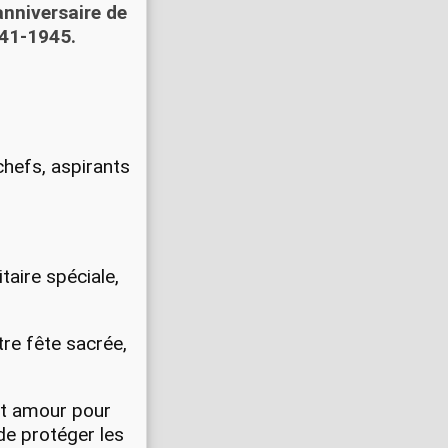
anniversaire de
941-1945.
hefs, aspirants
taire spéciale,
tre fête sacrée,
et amour pour
e protéger les