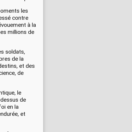
 moments les
ressé contre
évouement à la
des millions de
es soldats,
res de la
destins, et des
cience, de
ntique, le
u-dessus de
oi en la
ndurée, et