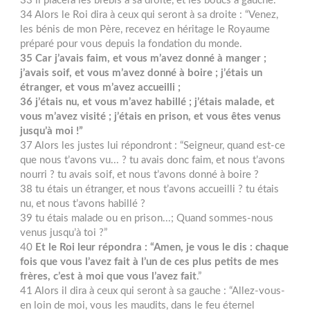
33 il placera les brebis à sa droite, et les boucs à gauche.
34 Alors le Roi dira à ceux qui seront à sa droite : “Venez,
les bénis de mon Père, recevez en héritage le Royaume
préparé pour vous depuis la fondation du monde.
35
Car j’avais faim, et vous m’avez donné à manger ;
j’avais soif, et vous m’avez donné à boire ; j’étais un
étranger, et vous m’avez accueilli ;
36 j’étais nu, et vous m’avez habillé ; j’étais malade, et
vous m’avez visité ; j’étais en prison, et vous êtes venus
jusqu’à moi !”
37 Alors les justes lui répondront : “Seigneur, quand est-ce
que nous t’avons vu... ? tu avais donc faim, et nous t’avons
nourri ? tu avais soif, et nous t’avons donné à boire ?
38 tu étais un étranger, et nous t’avons accueilli ? tu étais
nu, et nous t’avons habillé ?
39 tu étais malade ou en prison...; Quand sommes-nous
venus jusqu’à toi ?”
40
Et le Roi leur répondra : “Amen, je vous le dis : chaque
fois que vous l’avez fait à l’un de ces plus petits de mes
frères, c’est à moi que vous l’avez fait
.”
41 Alors il dira à ceux qui seront à sa gauche : “Allez-vous-
en loin de moi, vous les maudits, dans le feu éternel