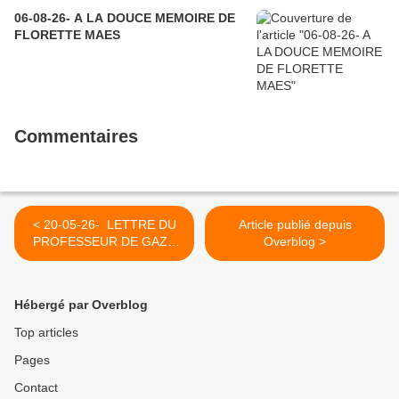
06-08-26- A LA DOUCE MEMOIRE DE
FLORETTE MAES
Commentaires
< 20-05-26- LETTRE DU
Article publié depuis
PROFESSEUR DE GAZA
Overblog >
ZIAD MEDOUKH AU
PRESIDENT DE LA
REPUBLIQUE FRANCAISE
Hébergé par Overblog
(2020)
Top articles
Pages
Contact