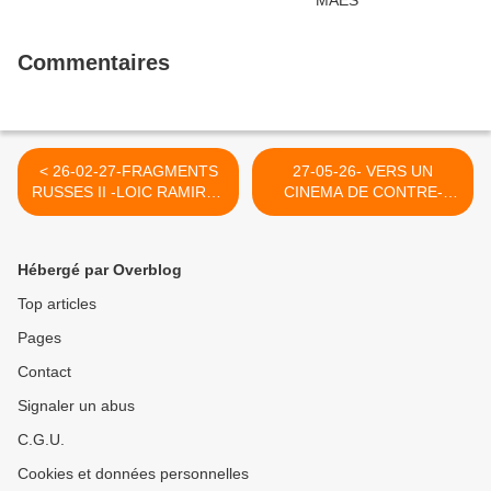
Commentaires
< 26-02-27-FRAGMENTS
27-05-26- VERS UN
RUSSES II -LOIC RAMIREZ
CINEMA DE CONTRE-
(LE GRAND SOIR)
INFORMATION :
"L'AFFAIRE ABDALLAH" DE
PIERRE CHARLES - LE
Hébergé par Overblog
GRAND SOIR >
Top articles
Pages
Contact
Signaler un abus
C.G.U.
Cookies et données personnelles