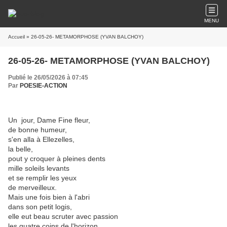
MENU
Accueil
» 26-05-26- METAMORPHOSE (YVAN BALCHOY)
26-05-26- METAMORPHOSE (YVAN BALCHOY)
Publié le 26/05/2026 à 07:45
Par
POESIE-ACTION
Un jour, Dame Fine fleur,
de bonne humeur,
s'en alla à Ellezelles,
la belle,
pout y croquer à pleines dents
mille soleils levants
et se remplir les yeux
de merveilleux.
Mais une fois bien à l'abri
dans son petit logis,
elle eut beau scruter avec passion
les quatre coins de l'horizon,