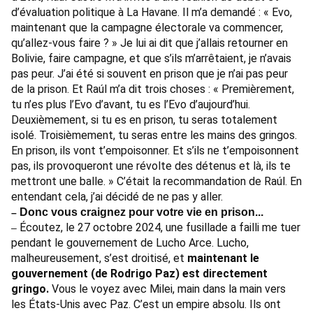
d’évaluation politique à La Havane. Il m’a demandé : « Evo,
maintenant que la campagne électorale va commencer,
qu’allez-vous faire ? » Je lui ai dit que j’allais retourner en
Bolivie, faire campagne, et que s’ils m’arrêtaient, je n’avais
pas peur. J’ai été si souvent en prison que je n’ai pas peur
de la prison. Et Raúl m’a dit trois choses : « Premièrement,
tu n’es plus l’Evo d’avant, tu es l’Evo d’aujourd’hui.
Deuxièmement, si tu es en prison, tu seras totalement
isolé. Troisièmement, tu seras entre les mains des gringos.
En prison, ils vont t’empoisonner. Et s’ils ne t’empoisonnent
pas, ils provoqueront une révolte des détenus et là, ils te
mettront une balle. » C’était la recommandation de Raúl. En
entendant cela, j’ai décidé de ne pas y aller.
Donc vous craignez pour votre vie en prison...
–
Écoutez, le 27 octobre 2024, une fusillade a failli me tuer
–
pendant le gouvernement de Lucho Arce. Lucho,
malheureusement, s’est droitisé, et
maintenant le
gouvernement (de Rodrigo Paz) est directement
gringo.
Vous le voyez avec Milei, main dans la main vers
les États-Unis avec Paz. C’est un empire absolu. Ils ont