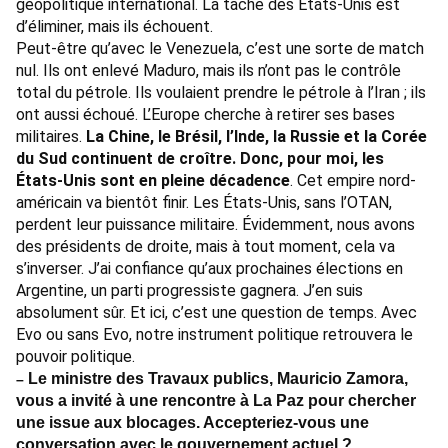
géopolitique international. La tâche des États-Unis est
d’éliminer, mais ils échouent.
Peut-être qu’avec le Venezuela, c’est une sorte de match
nul. Ils ont enlevé Maduro, mais ils n’ont pas le contrôle
total du pétrole. Ils voulaient prendre le pétrole à l’Iran ; ils
ont aussi échoué. L’Europe cherche à retirer ses bases
militaires.
La Chine, le Brésil, l’Inde, la Russie et la Corée
du Sud continuent de croître. Donc, pour moi, les
États-Unis sont en pleine décadence
. Cet empire nord-
américain va bientôt finir. Les États-Unis, sans l’OTAN,
perdent leur puissance militaire. Évidemment, nous avons
des présidents de droite, mais à tout moment, cela va
s’inverser. J’ai confiance qu’aux prochaines élections en
Argentine, un parti progressiste gagnera. J’en suis
absolument sûr. Et ici, c’est une question de temps. Avec
Evo ou sans Evo, notre instrument politique retrouvera le
pouvoir politique.
Le ministre des Travaux publics, Mauricio Zamora,
–
vous a invité à une rencontre à La Paz pour chercher
une issue aux blocages. Accepteriez-vous une
conversation avec le gouvernement actuel ?