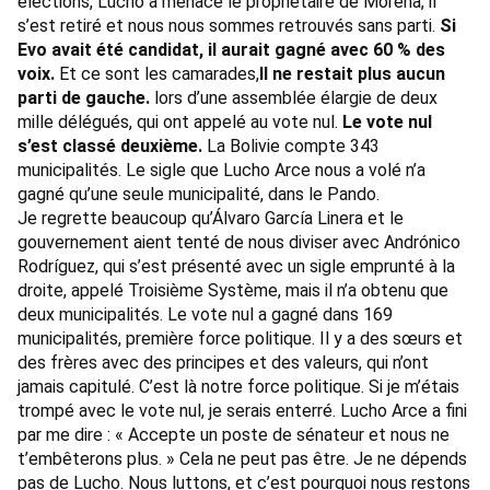
élections, Lucho a menacé le propriétaire de Morena, il
s’est retiré et nous nous sommes retrouvés sans parti.
Si
Evo avait été candidat, il aurait gagné avec 60 % des
voix.
Et ce sont les camarades,
Il ne restait plus aucun
parti de gauche.
lors d’une assemblée élargie de deux
mille délégués, qui ont appelé au vote nul.
Le vote nul
s’est classé deuxième.
La Bolivie compte 343
municipalités. Le sigle que Lucho Arce nous a volé n’a
gagné qu’une seule municipalité, dans le Pando.
Je regrette beaucoup qu’Álvaro García Linera et le
gouvernement aient tenté de nous diviser avec Andrónico
Rodríguez, qui s’est présenté avec un sigle emprunté à la
droite, appelé Troisième Système, mais il n’a obtenu que
deux municipalités. Le vote nul a gagné dans 169
municipalités, première force politique. Il y a des sœurs et
des frères avec des principes et des valeurs, qui n’ont
jamais capitulé. C’est là notre force politique. Si je m’étais
trompé avec le vote nul, je serais enterré. Lucho Arce a fini
par me dire : « Accepte un poste de sénateur et nous ne
t’embêterons plus. » Cela ne peut pas être. Je ne dépends
pas de Lucho. Nous luttons, et c’est pourquoi nous restons