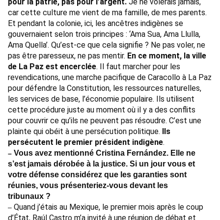
pour la patrie, pas pour l’argent.
Je ne volerais jamais,
car cette culture me vient de ma famille, de mes parents.
Et pendant la colonie, ici, les ancêtres indigènes se
gouvernaient selon trois principes : ‘Ama Sua, Ama Llulla,
Ama Quella’. Qu’est-ce que cela signifie ? Ne pas voler, ne
pas être paresseux, ne pas mentir.
En ce moment, la ville
de La Paz est encerclée
. Il faut marcher pour les
revendications, une marche pacifique de Caracollo à La Paz
pour défendre la Constitution, les ressources naturelles,
les services de base, l’économie populaire. Ils utilisent
cette procédure juste au moment où il y a des conflits
pour couvrir ce qu’ils ne peuvent pas résoudre. C’est une
plainte qui obéit à une persécution politique.
Ils
persécutent le premier président indigène
.
Vous avez mentionné Cristina Fernández. Elle ne
–
s’est jamais dérobée à la justice. Si un jour vous et
votre défense considérez que les garanties sont
réunies, vous présenteriez-vous devant les
tribunaux ?
Quand j’étais au Mexique, le premier mois après le coup
–
d’État, Raúl Castro m’a invité à une réunion de débat et