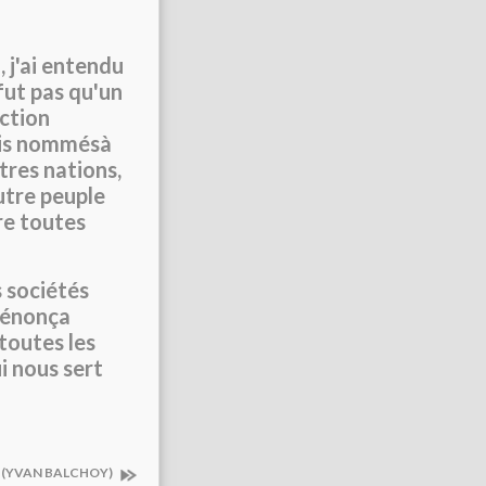
 j'ai entendu
fut pas qu'un
ction
fois nommésà
tres nations,
utre peuple
re toutes
 sociétés
 dénonça
toutes les
i nous sert
E (YVAN BALCHOY)