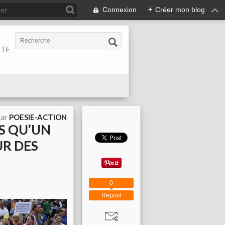
Connexion
+
Créer mon blog
ITE
par
POESIE-ACTION
AS QU’UN
UR DES
0
Repost