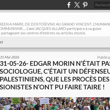
EEN A MARX, DE DOSTOÏEVSKI AU GRAND VINCENT, L'HUMAN
MUNISME..., L'ami JACQUES ALLARD participera à sa guise
rtageant ses centres d'intérets ou articles choisis.
ct
31 Mai 2026
Publié 
31-05-26- EDGAR MORIN N’ÉTAIT P
SOCIOLOGUE, C’ÉTAIT UN DÉFENSE
PALESTINIENS, QUE LES PROCÈS DES
SIONISTES N’ONT PU FAIRE TAIRE !