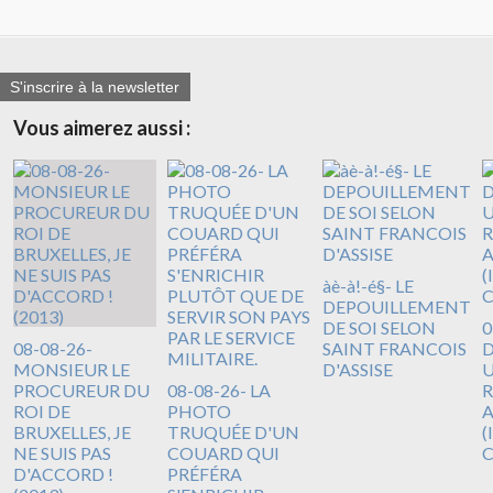
S'inscrire à la newsletter
Vous aimerez aussi :
àè-à!-é§- LE
DEPOUILLEMENT
DE SOI SELON
0
08-08-26-
SAINT FRANCOIS
D
MONSIEUR LE
D'ASSISE
U
PROCUREUR DU
08-08-26- LA
R
ROI DE
PHOTO
A
BRUXELLES, JE
TRUQUÉE D'UN
(
NE SUIS PAS
COUARD QUI
D'ACCORD !
PRÉFÉRA