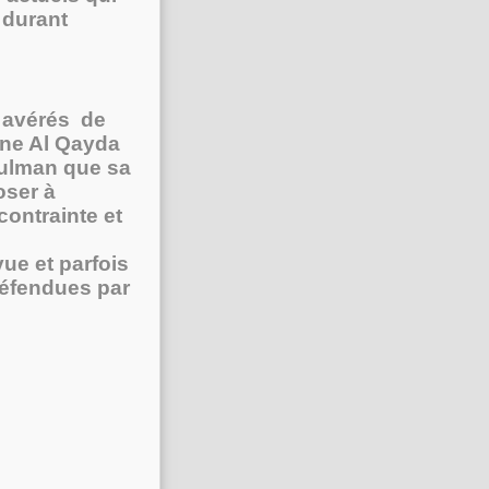
 durant
s avérés de
rne Al Qayda
sulman que sa
oser à
contrainte et
ue et parfois
défendues par