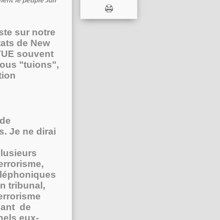
ste sur notre
ntats de New
 TUE souvent
nous "tuions",
tion
 de
s. Je ne dirai
plusieurs
errorisme,
téléphoniques
n tribunal,
errorisme
nant de
nels eux-