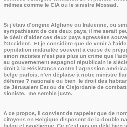
mêmes comme le CIA ou le sinistre Mossad.
Si j'étais d'origine Afghane ou Irakienne, ou s
sympathisant de ces deux pays, il me serait pe
le désir d'aider ces deux pays agressées souve
l'Occident. Et je considère que de venir à l'aid
population maltraitée souvent à cause de préju
sinon racistes n'est pas plus un crime que l'ai
au gouvernement espagnol républicain le siècle
droit à la Résistance contre l'agression améri
belge parfois, n'en déplaise à notre ministre fl
défense ? nationale ou bien le droit des habita
de Jérusalem Est ou de Cisjordanie de combatt
sioniste, me semble juste.
A ce propos, il convient de rappeler que de no
citoyens en Belgique disposent de la double nat
belge et israélienne. Ce n'est pas un délit bien 