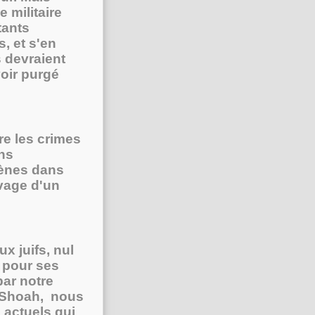
 militaire
tants
, et s'en
s devraient
voir purgé
re les crimes
ins
ènes dans
avage d'un
ux juifs, nul
 pour ses
ar notre
la Shoah, nous
 actuels qui