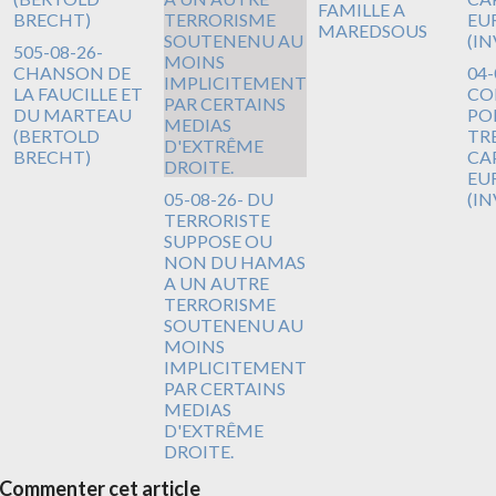
FAMILLE A
MAREDSOUS
505-08-26-
CHANSON DE
04-
LA FAUCILLE ET
CO
DU MARTEAU
PO
(BERTOLD
TR
BRECHT)
CA
EUR
05-08-26- DU
(I
TERRORISTE
SUPPOSE OU
NON DU HAMAS
A UN AUTRE
TERRORISME
SOUTENENU AU
MOINS
IMPLICITEMENT
PAR CERTAINS
MEDIAS
D'EXTRÊME
DROITE.
Commenter cet article