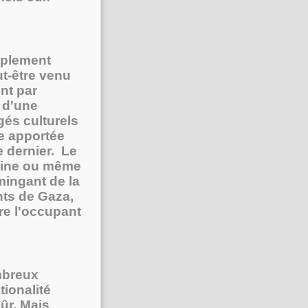
implement
ut-être venu
nt par
e d'une
gés culturels
de apportée
 dernier. Le
caine ou même
amingant de la
nts de Gaza,
re l'occupant
mbreux
ionalité
sûr. Mais