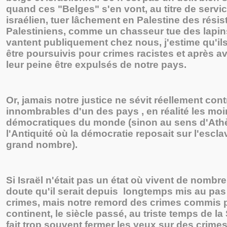
quand ces "Belges" s'en vont, au titre de service
israélien, tuer lâchement en Palestine des résis
Palestiniens, comme un chasseur tue des lapins
vantent publiquement chez nous, j'estime qu'il
être poursuivis pour crimes racistes et après a
leur peine être expulsés de notre pays.
Or, jamais notre justice ne sévit réellement cont
innombrables d'un des pays , en réalité les mo
démocratiques du monde (sinon au sens d'Ath
l'Antiquité où la démocratie reposait sur l'escl
grand nombre).
Si Israël n'était pas un état où vivent de nombre
doute qu'il serait depuis longtemps mis au pas
crimes, mais notre remord des crimes commis p
continent, le siècle passé, au triste temps de 
fait trop souvent fermer les yeux sur des crimes