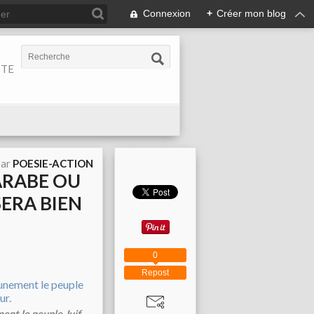
Connexion
+
Créer mon blog
ITE
par
POESIE-ACTION
ARABE OU
SERA BIEN
0
Repost
ent le peuple Juif