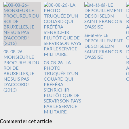
àè-à!-é§- LE
DEPOUILLEMENT
DE SOI SELON
0
08-08-26-
SAINT FRANCOIS
D
MONSIEUR LE
D'ASSISE
U
PROCUREUR DU
08-08-26- LA
R
ROI DE
PHOTO
A
BRUXELLES, JE
TRUQUÉE D'UN
(
NE SUIS PAS
COUARD QUI
D'ACCORD !
PRÉFÉRA
(2013)
S'ENRICHIR
PLUTÔT QUE DE
SERVIR SON PAYS
PAR LE SERVICE
MILITAIRE.
Commenter cet article