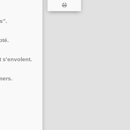
s".
pté.
t s'envolent.
mers.