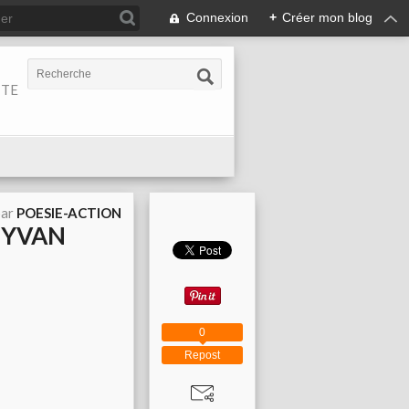
Connexion
+
Créer mon blog
ITE
par
POESIE-ACTION
(YVAN
0
Repost