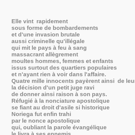
Elle vint rapidement
sous forme de bombardements
et d'une invasion brutale
aussi criminelle qu'illégale
qui mit le pays à feu à sang
massacrant allègrement
moultes hommes, femmes et enfants
issus surtout des quartiers populaires
et n'ayant rien à voir dans l'affaire.
Quatre mille innocents payèrent ainsi de leu
la décision d'un petit juge ravi
de donner ainsi raison à son pays.
Réfugié à la nonciature apostolique
se fiant au droit d'asile si historique
Noriega fut enfin trahi
par le nonce apostolique
qui, oubliant la parole évangélique
le livra à ses ennemis.