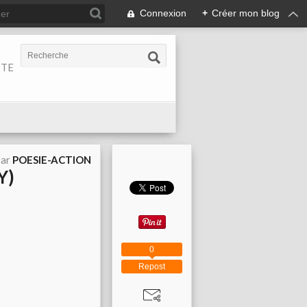
Connexion
+
Créer mon blog
ITE
par
POESIE-ACTION
Y)
0
Repost