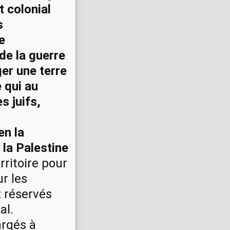
 colonial
s
e
de la guerre
er une terre
e qui au
s juifs,
en la
 la Palestine
rritoire pour
ur les
t réservés
al.
argés à