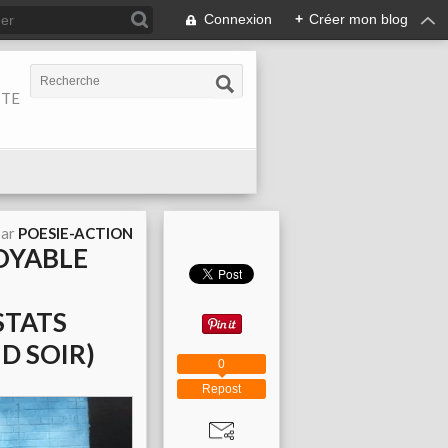
Connexion
+
Créer mon blog
ITE
par
POESIE-ACTION
ROYABLE
STATS
D SOIR)
0
Repost