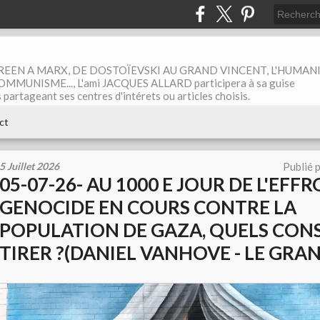
EEN A MARX, DE DOSTOÏEVSKI AU GRAND VINCENT, L'HUMAN
MUNISME..., L'ami JACQUES ALLARD participera à sa guise
rtageant ses centres d'intérets ou articles choisis.
ct
5 Juillet 2026
Publié 
05-07-26- AU 1000 E JOUR DE L'EFF
GENOCIDE EN COURS CONTRE LA
POPULATION DE GAZA, QUELS CON
TIRER ?(DANIEL VANHOVE - LE GRAN