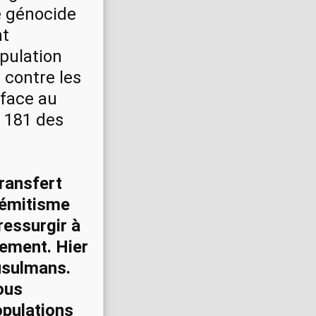
le génocide
nt
opulation
contre les
 face au
n 181 des
ransfert
sémitisme
ressurgir à
rement. Hier
musulmans.
ous
opulations