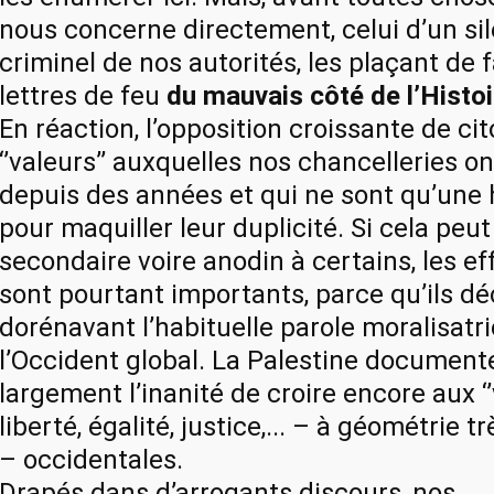
nous concerne directement, celui d’un si
criminel de nos autorités, les plaçant de 
lettres de feu
du mauvais côté de l’Histoi
En réaction, l’opposition croissante de ci
‘’valeurs’’ auxquelles nos chancelleries o
depuis des années et qui ne sont qu’une 
pour maquiller leur duplicité. Si cela peut
secondaire voire anodin à certains, les ef
sont pourtant importants, parce qu’ils dé
dorénavant l’habituelle parole moralisatr
l’Occident global. La Palestine documente
largement l’inanité de croire encore aux ‘’
liberté, égalité, justice,... – à géométrie t
– occidentales.
Drapés dans d’arrogants discours, nos