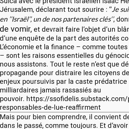
Suica avec le président israélien Isaac H
Je sui
Jérusalem, déclarant tout sourire : ‘’
en ’’Israël’’, un de nos partenaires clés‘’
, do
de vomir,
et devrait faire l’objet d’un blâ
d’une enquête de la part des autorités c
L’économie et la finance – comme toutes 
– sont les raisons essentielles du génoci
nous assistons. Tout le reste n’est que dé
propagande pour distraire les citoyens de
enjeux poursuivis par la caste prédatrice
milliardaires jamais rassasiés au
pouvoir.
https://ssofidelis.substack.com/
responsables-de-lue-reaffirment
Mais pour bien comprendre, il convient 
dans le passé, comme toujours. Et d’avoir