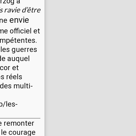
erzog à
s ravie d’être
envie
nne
me officiel et
ompétentes.
les guerres
de auquel
cor et
s réels
 des multi-
p/les-
de remonter
 le courage