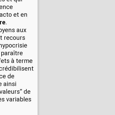
lence
facto et en
re
.
toyens aux
nt recours
hypocrisie
 paraître
fets à terme
crédibilisent
ice de
 ainsi
valeurs’’ de
rès variables