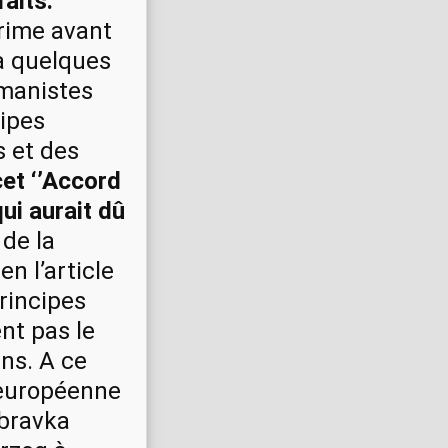
aits.
prime avant
 a quelques
umanistes
cipes
s et des
cet ‘’Accord
qui aurait dû
de la
en l’article
principes
nt pas le
ns. A ce
e européenne
bravka