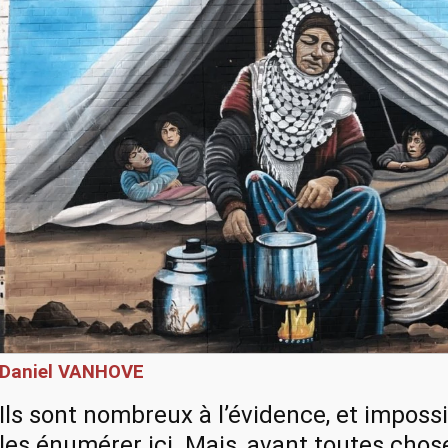
Daniel VANHOVE
Ils sont nombreux à l’évidence, et imposs
les énumérer ici. Mais, avant toutes chos