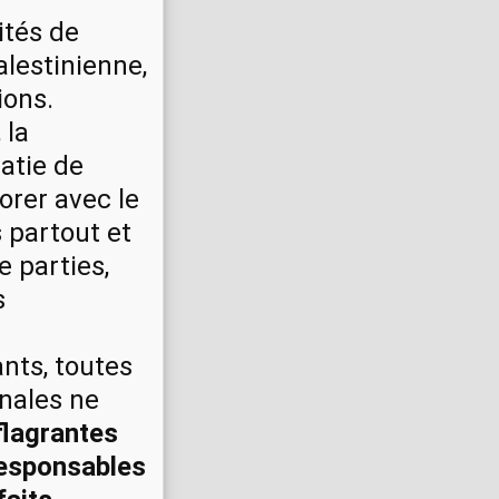
ités de
alestinienne,
ions.
 la
atie de
orer avec le
 partout et
e parties,
s
ants, toutes
onales ne
flagrantes
 responsables