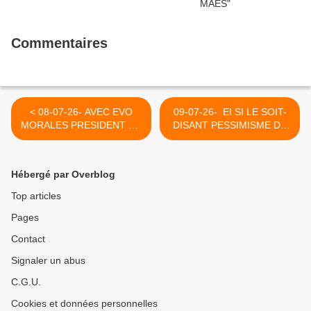
Commentaires
< 08-07-26- AVEC EVO
09-07-26- EI SI LE SOIT-
MORALES PRESIDENT DE
DISANT PESSIMISME DE
LA BOLIVIE JE DECLARE
CIORAN N'ETAIT QU'UN
HONTEUSE ET ILLEGALE
AVANT GOÛT DE LA VRAIE
LA"DIR (2016)ECTIVE
VIE ! (REEDITION) >
Hébergé par Overblog
RETOUR"
Top articles
Pages
Contact
Signaler un abus
C.G.U.
Cookies et données personnelles