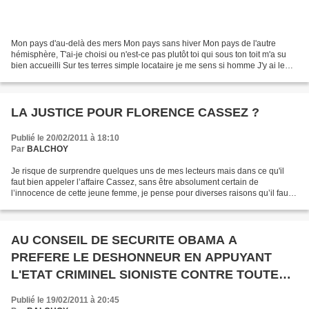
Mon pays d'au-delà des mers Mon pays sans hiver Mon pays de l'autre
hémisphère, T'ai-je choisi ou n'est-ce pas plutôt toi qui sous ton toit m'a su
bien accueilli Sur tes terres simple locataire je me sens si homme J'y ai le
doit d'étaler mon vade-mecum...
LA JUSTICE POUR FLORENCE CASSEZ ?
Publié le 20/02/2011 à 18:10
Par
BALCHOY
Je risque de surprendre quelques uns de mes lecteurs mais dans ce qu'il
faut bien appeler l’affaire Cassez, sans être absolument certain de
l’innocence de cette jeune femme, je pense pour diverses raisons qu’il faut
contester la politique judiciaire (car...
AU CONSEIL DE SECURITE OBAMA A
PREFERE LE DESHONNEUR EN APPUYANT
L'ETAT CRIMINEL SIONISTE CONTRE TOUTE
JUSTICE.
Publié le 19/02/2011 à 20:45