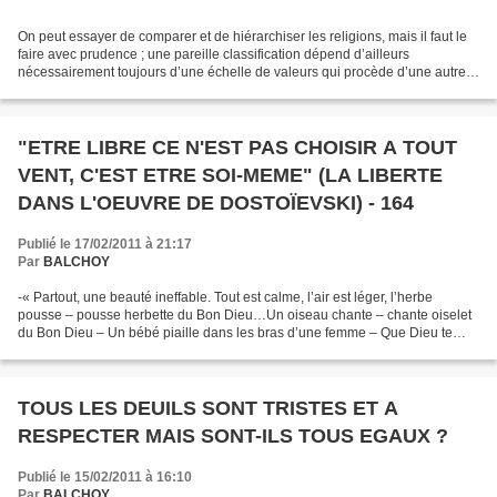
On peut essayer de comparer et de hiérarchiser les religions, mais il faut le
faire avec prudence ; une pareille classification dépend d’ailleurs
nécessairement toujours d’une échelle de valeurs qui procède d’une autre
discipline que l’Histoire des religions....
"ETRE LIBRE CE N'EST PAS CHOISIR A TOUT
VENT, C'EST ETRE SOI-MEME" (LA LIBERTE
DANS L'OEUVRE DE DOSTOÏEVSKI) - 164
Publié le 17/02/2011 à 21:17
Par
BALCHOY
-« Partout, une beauté ineffable. Tout est calme, l’air est léger, l’herbe
pousse – pousse herbette du Bon Dieu…Un oiseau chante – chante oiselet
du Bon Dieu – Un bébé piaille dans les bras d’une femme – Que Dieu te
bénisse, petit homme, grandis pour...
TOUS LES DEUILS SONT TRISTES ET A
RESPECTER MAIS SONT-ILS TOUS EGAUX ?
Publié le 15/02/2011 à 16:10
Par
BALCHOY