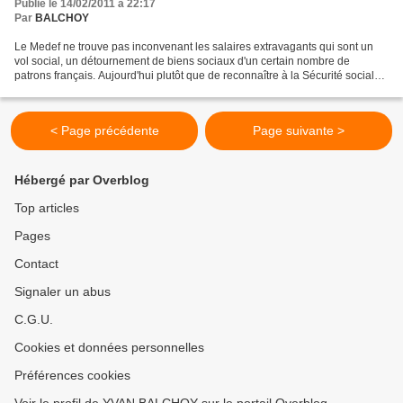
Publié le 14/02/2011 à 22:17
Par
BALCHOY
Le Medef ne trouve pas inconvenant les salaires extravagants qui sont un
vol social, un détournement de biens sociaux d'un certain nombre de
patrons français. Aujourd'hui plutôt que de reconnaître à la Sécurité sociale
le droit et le devoir d'organiser...
< Page précédente
Page suivante >
Hébergé par Overblog
Top articles
Pages
Contact
Signaler un abus
C.G.U.
Cookies et données personnelles
Préférences cookies