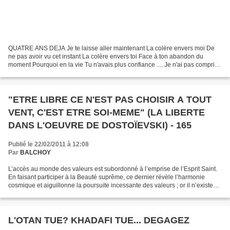
QUATRE ANS DEJA Je te laisse aller maintenant La colère envers moi De
ne pas avoir vu cet instant La colère envers toi Face à ton abandon du
moment Pourquoi en la vie Tu n'avais plus confiance .... Je n'ai pas compris
Ton manque de persévérance Tout cela...
"ETRE LIBRE CE N'EST PAS CHOISIR A TOUT
VENT, C'EST ETRE SOI-MEME" (LA LIBERTE
DANS L'OEUVRE DE DOSTOÏEVSKI) - 165
Publié le 22/02/2011 à 12:08
Par
BALCHOY
L’accès au monde des valeurs est subordonné à l’emprise de l’Esprit Saint.
En faisant participer à la Beauté suprême, ce dernier révèle l’harmonie
cosmique et aiguillonne la poursuite incessante des valeurs ; or il n’existe
dans le monde qu’une seule...
L'OTAN TUE? KHADAFI TUE... DEGAGEZ