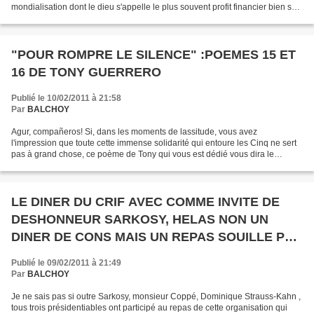
mondialisation dont le dieu s'appelle le plus souvent profit financier bien sûr
car les profits...
"POUR ROMPRE LE SILENCE" :POEMES 15 ET
16 DE TONY GUERRERO
Publié le 10/02/2011 à 21:58
Par
BALCHOY
Agur, compañeros! Si, dans les moments de lassitude, vous avez
l'impression que toute cette immense solidarité qui entoure les Cinq ne sert
pas à grand chose, ce poème de Tony qui vous est dédié vous dira le
contraire. Venceremos. Bonne lecture. Annie...
LE DINER DU CRIF AVEC COMME INVITE DE
DESHONNEUR SARKOSY, HELAS NON UN
DINER DE CONS MAIS UN REPAS SOUILLE PAR
LES CRIMES D'ISRAEL A GAZA QUI Y SONT
Publié le 09/02/2011 à 21:49
ABSOUS
Par
BALCHOY
Je ne sais pas si outre Sarkosy, monsieur Coppé, Dominique Strauss-Kahn ,
tous trois présidentiables ont participé au repas de cette organisation qui