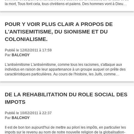
la mort, Tous font cela, tous chrétiens et païens. Des hommes vont à Dieu
dans sa misère Le trouvent pauvre...
POUR Y VOIR PLUS CLAIR A PROPOS DE
L'ANTISEMITISME, DU SIONISME ET DU
COLONIALISME.
Publié le 12/02/2011 à 17:59
Par
BALCHOY
L'antisémitisme L'antisémitisme, comme tous les racismes, s'attaque aux
individus en raison de leur appartenance à un groupe auquel on prête des
caractéristiques particulières. Au cours de l'histoire, les Juifs, comme
d'autres minorités, ont été victimes...
DE LA REHABILITATION DU ROLE SOCIAL DES
IMPOTS
Publié le 10/02/2011 à 22:37
Par
BALCHOY
Il est de bon ton aujourd'hui de mettre au pilori les impôts, en particulier les
impots sur le revenu au nom de notre nouvelle religion de la globalisation-