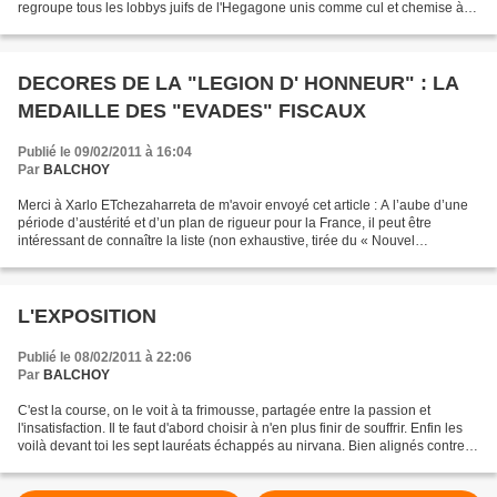
regroupe tous les lobbys juifs de l'Hegagone unis comme cul et chemise à
l'Etat sioniste assassin à Gaza...
DECORES DE LA "LEGION D' HONNEUR" : LA
MEDAILLE DES "EVADES" FISCAUX
Publié le 09/02/2011 à 16:04
Par
BALCHOY
Merci à Xarlo ETchezaharreta de m'avoir envoyé cet article : A l’aube d’une
période d’austérité et d’un plan de rigueur pour la France, il peut être
intéressant de connaître la liste (non exhaustive, tirée du « Nouvel
Observateur » n° 2359 du 21 Janvier...
L'EXPOSITION
Publié le 08/02/2011 à 22:06
Par
BALCHOY
C'est la course, on le voit à ta frimousse, partagée entre la passion et
l'insatisfaction. Il te faut d'abord choisir à n'en plus finir de souffrir. Enfin les
voilà devant toi les sept lauréats échappés au nirvana. Bien alignés contre
tes murs, ils ont...