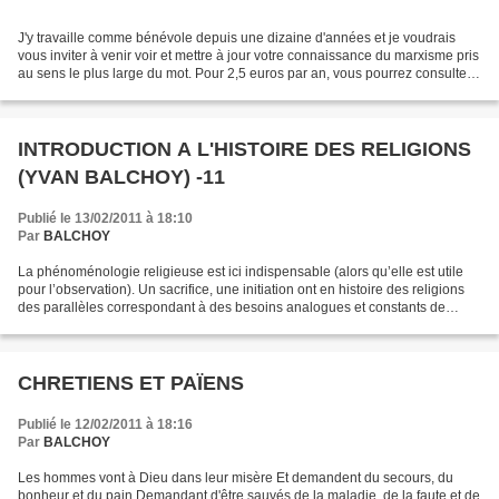
J'y travaille comme bénévole depuis une dizaine d'années et je voudrais
vous inviter à venir voir et mettre à jour votre connaissance du marxisme pris
au sens le plus large du mot. Pour 2,5 euros par an, vous pourrez consulter
plusieurs dizaines d'ouvrages...
INTRODUCTION A L'HISTOIRE DES RELIGIONS
(YVAN BALCHOY) -11
Publié le 13/02/2011 à 18:10
Par
BALCHOY
La phénoménologie religieuse est ici indispensable (alors qu’elle est utile
pour l’observation). Un sacrifice, une initiation ont en histoire des religions
des parallèles correspondant à des besoins analogues et constants de
l’âme humaine. La psychologie...
CHRETIENS ET PAÏENS
Publié le 12/02/2011 à 18:16
Par
BALCHOY
Les hommes vont à Dieu dans leur misère Et demandent du secours, du
bonheur et du pain Demandant d'être sauvés de la maladie, de la faute et de