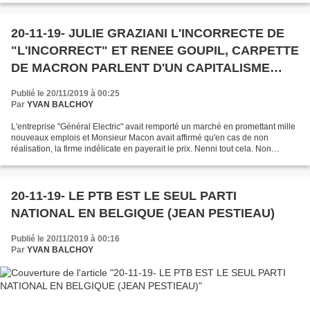
20-11-19- JULIE GRAZIANI L'INCORRECTE DE
"L'INCORRECT" ET RENEE GOUPIL, CARPETTE
DE MACRON PARLENT D'UN CAPITALISME
FOSSILE QU'ILS CONSOLIDENT PAR LEUR
Publié le 20/11/2019 à 00:25
LACHETE
Par
YVAN BALCHOY
L'entreprise "Général Electric" avait remporté un marché en promettant mille
nouveaux emplois et Monsieur Macon avait affirmé qu'en cas de non
réalisation, la firme indélicate en payerait le prix. Nenni tout cela. Non
seulement il n'y a pas de nouveaux...
20-11-19- LE PTB EST LE SEUL PARTI
NATIONAL EN BELGIQUE (JEAN PESTIEAU)
Publié le 20/11/2019 à 00:16
Par
YVAN BALCHOY