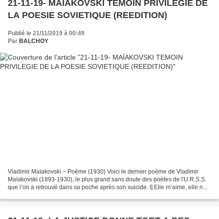
21-11-19- MAÏAKOVSKI TEMOIN PRIVILEGIE DE
LA POESIE SOVIETIQUE (REEDITION)
Publié le 21/11/2019 à 00:49
Par
BALCHOY
Vladimir Maïakovski – Poème (1930) Voici le dernier poème de Vladimir
Maïakovski (1893-1930), le plus grand sans doute des poètes de l'U.R.S.S.
que l’on a retrouvé dans sa poche après son suicide. I] Elle m’aime, elle ne
m’aime pas Je trie mes mains Et...