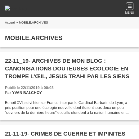
MENU
Accueil
» MOBILE.ARCHIVES
MOBILE.ARCHIVES
22-11_19- ARCHIVES DE MON BLOG :
CANONISATIONS DOUTEUSES ECOLOGIE EN
TROMPE L’ŒIL, JESUS TRAHI PAR LES SIENS
Publié le 22/11/2019 à 00:03
Par
YVAN BALCHOY
Benoit XVI, suivi hier sur France Inter par le Cardinal Barbarin de Lyon, a
pris position pour une écologie nouvelle dont ils sont tous deux un peu
"ouvriers de la dernière heure" et qu'ils étendent à la nation humaine en
accusant les homosexuels de mettre...
21-11-19- CRIMES DE GUERRE ET IMPINITES