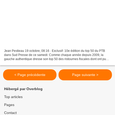
Jean Pestieau 19 octobre, 08:16 · Exclusif- 10e édition du top 50 du PTB
dans Sud Presse de ce samedi: Comme chaque année depuis 2009, la
gauche authentique dresse son top 50 des ristournes fiscales dont ont pu
bénéficier les entreprises belges*. L’an...
< Page précédente
Page suivante >
Hébergé par Overblog
Top articles
Pages
Contact