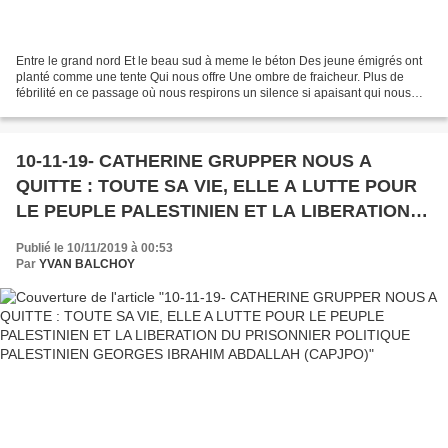
Entre le grand nord Et le beau sud à meme le béton Des jeune émigrés ont
planté comme une tente Qui nous offre Une ombre de fraicheur. Plus de
fébrilité en ce passage où nous respirons un silence si apaisant qui nous
sourit comme un oasis perdu dans le...
10-11-19- CATHERINE GRUPPER NOUS A
QUITTE : TOUTE SA VIE, ELLE A LUTTE POUR
LE PEUPLE PALESTINIEN ET LA LIBERATION
DU PRISONNIER POLITIQUE PALESTINIEN
Publié le 10/11/2019 à 00:53
GEORGES IBRAHIM ABDALLAH (CAPJPO)
Par
YVAN BALCHOY