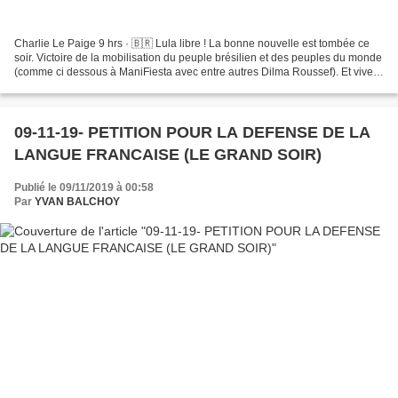
Charlie Le Paige 9 hrs · 🇧🇷 Lula libre ! La bonne nouvelle est tombée ce
soir. Victoire de la mobilisation du peuple brésilien et des peuples du monde
(comme ci dessous à ManiFiesta avec entre autres Dilma Roussef). Et vive
le vent de gauche et de résistance...
09-11-19- PETITION POUR LA DEFENSE DE LA
LANGUE FRANCAISE (LE GRAND SOIR)
Publié le 09/11/2019 à 00:58
Par
YVAN BALCHOY