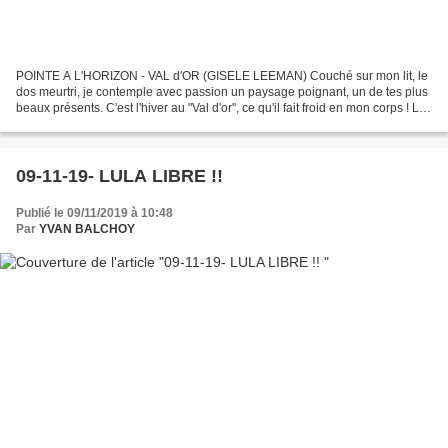
POINTE A L'HORIZON - VAL d'OR (GISELE LEEMAN) Couché sur mon lit, le
dos meurtri, je contemple avec passion un paysage poignant, un de tes plus
beaux présents. C'est l'hiver au "Val d'or", ce qu'il fait froid en mon corps ! Le
ciel, chargé de nuages...
09-11-19- LULA LIBRE !!
Publié le 09/11/2019 à 10:48
Par
YVAN BALCHOY