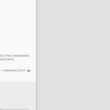
'EST PAS UKRAINIEN.
LESCENTE
ME- YVAN BALCHOY