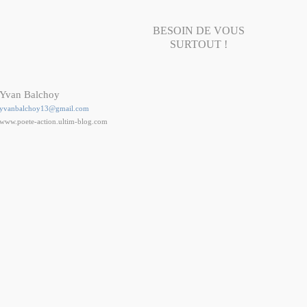
BESOIN DE VOUS
SURTOUT !
Yvan Balchoy
yvanbalchoy13@gmail.com
www.poete-action.ultim-blog.com