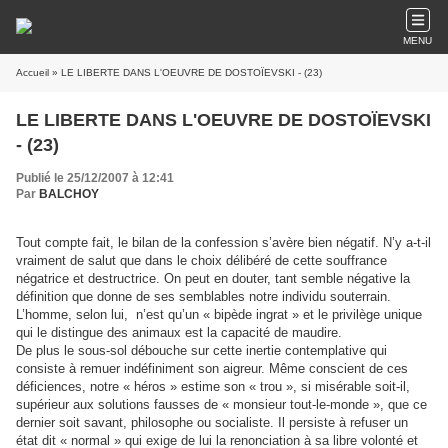
MENU
Accueil
» LE LIBERTE DANS L'OEUVRE DE DOSTOÏEVSKI - (23)
LE LIBERTE DANS L'OEUVRE DE DOSTOÏEVSKI
- (23)
Publié le 25/12/2007 à 12:41
Par
BALCHOY
Tout compte fait, le bilan de la confession s’avère bien négatif. N’y a-t-il
vraiment de salut que dans le choix délibéré de cette souffrance
négatrice et destructrice. On peut en douter, tant semble négative la
définition que donne de ses semblables notre individu souterrain.
L’homme, selon lui,
n’est qu’un « bipède ingrat » et le privilège unique
qui le distingue des animaux est la capacité de maudire.
De plus le sous-sol débouche sur cette inertie contemplative qui
consiste à remuer indéfiniment son aigreur. Même conscient de ces
déficiences, notre « héros » estime son « trou », si misérable soit-il,
supérieur aux solutions fausses de « monsieur tout-le-monde », que ce
dernier soit savant, philosophe ou socialiste. Il persiste à refuser un
état dit « normal » qui exige de lui la renonciation à sa libre volonté et