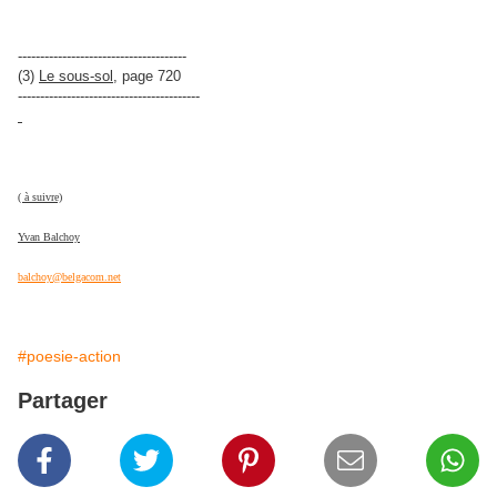
--------------------------------------
(3)
Le sous-sol
, page 720
-----------------------------------------
( à suivre)
Yvan Balchoy
balchoy@belgacom.net
#poesie-action
Partager