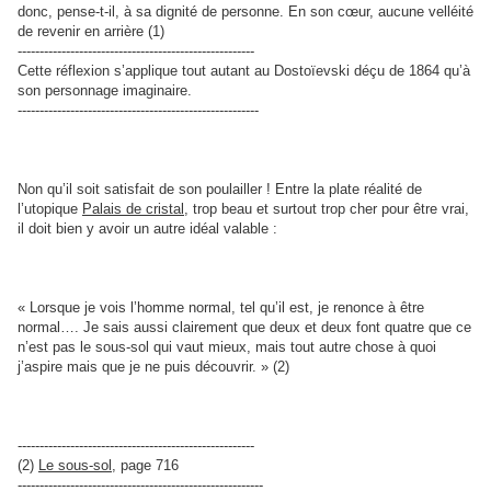
donc, pense-t-il, à sa dignité de personne. En son cœur, aucune velléité
de revenir en arrière (1)
------------------------------------------------------
Cette réflexion s’applique tout autant au Dostoïevski déçu de 1864 qu’à
son personnage imaginaire.
-------------------------------------------------------
Non qu’il soit satisfait de son poulailler ! Entre la plate réalité de
l’utopique
Palais de cristal
, trop beau et surtout trop cher pour être vrai,
il doit bien y avoir un autre idéal valable :
« Lorsque je vois l’homme normal, tel qu’il est, je renonce à être
normal…. Je sais aussi clairement que deux et deux font quatre que ce
n’est pas le sous-sol qui vaut mieux, mais tout autre chose à quoi
j’aspire mais que je ne puis découvrir. » (2)
------------------------------------------------------
(2)
Le sous-sol
, page 716
--------------------------------------------------------