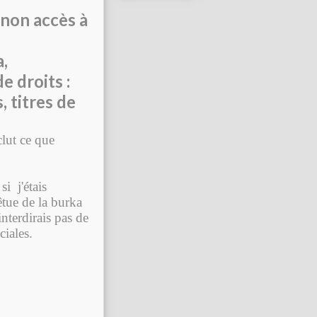
 non accès à
a,
e droits :
, titres de
clut ce que
si j'étais
êtue de la burka
nterdirais pas de
ciales.