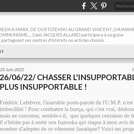
EEN A MARX, DE DOSTOÏEVSKI AU GRAND VINCENT, L'HUMAN
MUNISME..., L'ami JACQUES ALLARD participera à sa guise
rtageant ses centres d'intérets ou articles choisis.
ct
25 Juin 2022
P
26/06/22/ CHASSER L'INSUPPORTAB
PLUS INSUPPORTABLE !
Frédéric Lefebvre, l'inarrable porte-parole de l'U.M.P. n'est
imbecillité ! Pour combattre la burqa, qui c'est vrai, désh
mais ne concerne, semble-t-il, que quelques centaines de 
il n'hésite pas à sortir son bazooka qui risque à mon avis d
nombre d'adeptes de ce vêtement fanatique? Voici ses propo