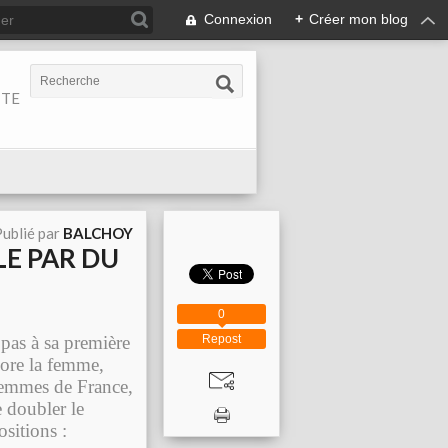
Connexion
+
Créer mon blog
ITE
ublié par
BALCHOY
LE PAR DU
0
 pas à sa première
Repost
onore la femme,
femmes de France,
e doubler le
sitions :