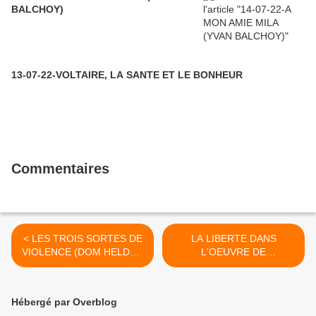
BALCHOY)
13-07-22-VOLTAIRE, LA SANTE ET LE BONHEUR
Commentaires
< LES TROIS SORTES DE
LA LIBERTE DANS
VIOLENCE (DOM HELDER
L'OEUVRE DE
CAMARA)
DOSTOÏEVSKI : ÊTRE
LIBRE, CE N'EST PAS
CHOISIR A TOUT VENT,
Hébergé par Overblog
C'EST ÊTRE SOI-MÊME.