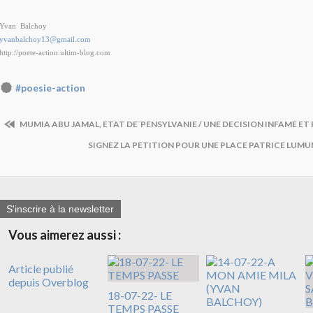
Yvan Balchoy
yvanbalchoy13@gmail.com
http://poete-action.ultim-blog.com
#poesie-action
MUMIA ABU JAMAL, ETAT DE¨PENSYLVANIE / UNE DECISION INFAME E
SIGNEZ LA PETITION POUR UNE PLACE PATRICE LUM
S'inscrire à la newsletter
Vous aimerez aussi :
Article publié
depuis Overblog
18-07-22- LE
TEMPS PASSE