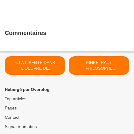
Commentaires
< LA LIBERTE DANS
FINKELRAUT
L'OEUVRE DE
PHILOSOPHE
DOSTOÏEVSKI : ÊTRE
AUTOPROCLAMME VA-T-
LIBRE, CE N'EST PAS
IL ENFIN TAIRE SON
CHOISIR A TOUT VENT,
OBSESSION HAINEUSE DE
Hébergé par Overblog
C'EST ÊTRE SOI-MÊME.
L'ISLAM- (EDDINE
(382)
CHITOUR) >
Top articles
Pages
Contact
Signaler un abus