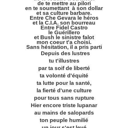
de te mettre au pilori
en te soumettant à son dollar
et sa culture barbare.
Entre Che Gevara le héros
et la C.I.A. son bourreau
Entre Fidel Castro
le Guérillero
et Bush le sinistre falot
mon coeur t'a choisi.
Sans hésitation, il a pris parti
Depuis des lustres
tu t'illustres
par ta soif de liberté
ta volonté d'équité
ta lutte pour la santé,
la fierté d'une culture
pour tous sans rupture
Hier encore triste lupanar
au mains de salopards
ton peuple humilié
un jour s'est levé