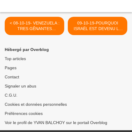
< 08-10-19- VENEZUELA :
09-10-19-POURQUOI
TRES GÊNANTES
ISRAËL EST DEVENU LA
PHOTOS DU PRETENDU
COQUELUCHE DE TOUS
PRESIDENT
LES FASCISTES (CAPJPO)
AUTOPROCLAME ET
>
Hébergé par Overblog
RECONNU PAR NOS
MEDIA, LE TRAITRE
Top articles
GUAIDO
Pages
Contact
Signaler un abus
C.G.U.
Cookies et données personnelles
Préférences cookies
Voir le profil de YVAN BALCHOY sur le portail Overblog