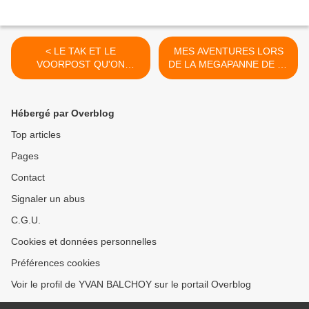
< LE TAK ET LE
MES AVENTURES LORS
VOORPOST QU'ON
DE LA MEGAPANNE DE LA
DEVRAIT APPELER LE
SNCB >
"ACHTERPOST"
MONTRENT LEUR VRAI
Hébergé par Overblog
VISAGE HAINEUX ET
FASCISTE
Top articles
Pages
Contact
Signaler un abus
C.G.U.
Cookies et données personnelles
Préférences cookies
Voir le profil de YVAN BALCHOY sur le portail Overblog