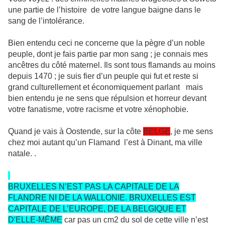
une partie de l’histoire
de votre langue baigne dans le
sang de l’intolérance.
Bien entendu ceci ne concerne que la pègre d’un noble
peuple, dont je fais partie par mon sang ; je connais mes
ancêtres du côté maternel. Ils sont tous flamands au moins
depuis 1470 ; je suis fier d’un peuple qui fut et reste si
grand culturellement et économiquement parlant
mais
bien entendu je ne sens que répulsion et horreur devant
votre fanatisme, votre racisme et votre xénophobie.
Quand je vais à Oostende, sur la côte
BELGE
, je me sens
chez moi autant qu’un Flamand
l’est à Dinant, ma ville
natale. .
BRUXELLES N’EST PAS LA CAPITALE DE LA
FLANDRE NI DE LA WALLONIE. BRUXELLES EST
CAPITALE DE L’EUROPE, DE LA BELGIQUE ET
D'ELLE-MÊME
car pas un cm2 du sol de cette ville n’est