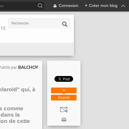
Connexion
+
Créer mon blog
ITE
ublié par
BALCHOY
laroïd" qui, à
0
Repost
ais comme
 dans la
tion de cette