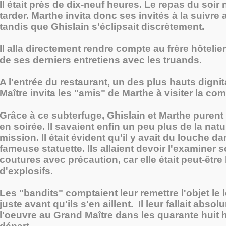
Il était près de dix-neuf heures. Le repas du soir n
tarder. Marthe invita donc ses invités à la suivre a
tandis que Ghislain s'éclipsait discrètement.
Il alla directement rendre compte au frère hôtelier
de ses derniers entretiens avec les truands.
A l'entrée du restaurant, un des plus hauts digni
Maître invita les "amis" de Marthe à visiter la c
Grâce à ce subterfuge, Ghislain et Marthe purent
en soirée. Il savaient enfin un peu plus de la nat
mission. Il était évident qu'il y avait du louche da
fameuse statuette. Ils allaient devoir l'examiner 
coutures avec précaution, car elle était peut-être
d'explosifs.
Les "bandits" comptaient leur remettre l'objet le
juste avant qu'ils s'en aillent. Il leur fallait abso
l'oeuvre au Grand Maître dans les quarante huit 