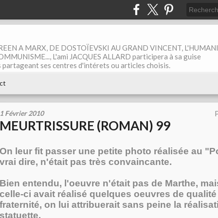
EEN A MARX, DE DOSTOÏEVSKI AU GRAND VINCENT, L'HUMAN
MUNISME..., L'ami JACQUES ALLARD participera à sa guise
rtageant ses centres d'intérets ou articles choisis.
ct
1 Février 2010
P
MEURTRISSURE (ROMAN) 99
On leur fit passer une petite photo réalisée au "Po
vrai dire, n'était pas très convaincante.
Bien entendu, l'oeuvre n'était pas de Marthe, m
celle-ci avait réalisé quelques oeuvres de qualité
fraternité, on lui attribuerait sans peine la réalisa
statuette.