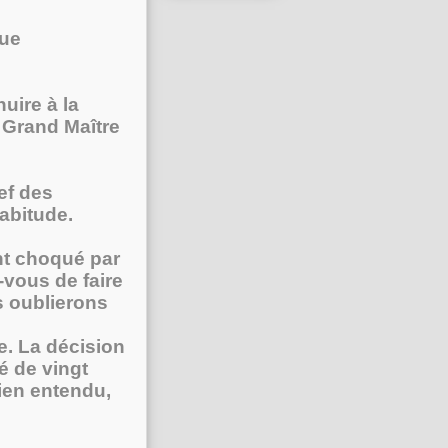
que
uire à la
 Grand Maître
hef des
abitude.
nt choqué par
z-vous de faire
 oublierons
e. La décision
é de vingt
bien entendu,