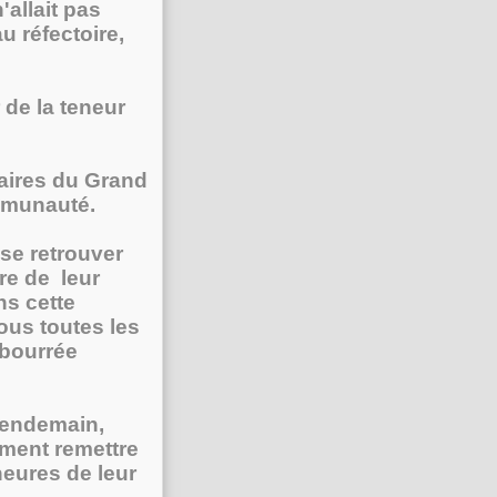
'allait pas
u réfectoire,
 de la teneur
taires du Grand
ommunauté.
 se retrouver
ure de leur
ns cette
sous toutes les
 bourrée
 lendemain,
lument remettre
heures de leur