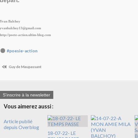
départ.
Yvan Balchoy
yvanbalchoy13@gmail.com
http://poete-action.ultim-blog.com
#poesie-action
Guy de Maupassant
S'inscrire à la newsletter
Vous aimerez aussi :
Article publié
depuis Overblog
18-07-22- LE