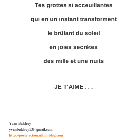
Tes grottes si acceuillantes
qui en un instant transforment
le brûlant du soleil
en joies secrètes
des mille et une nuits
JE T'AIME . . .
Yvan Balchoy
yvanbalchoy13@gmail.com
http://poete-action.ultim-blog.com