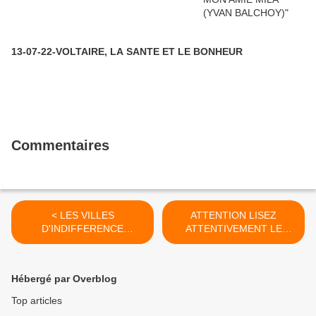
13-07-22-VOLTAIRE, LA SANTE ET LE BONHEUR
Commentaires
< LES VILLES
ATTENTION LISEZ
D'INDIFFERENCE
ATTENTIVEMENT LE
(VIVIANE DEMOL)
PROGRAMME DE LA
DROITE QUI VEUT
S'ENGRAISSER EN
Hébergé par Overblog
VOLANT LES PAUVRES :
LE PROJET DETESTABLE
Top articles
DE FILLION_ >