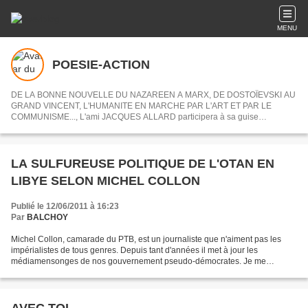
MENU
POESIE-ACTION
DE LA BONNE NOUVELLE DU NAZAREEN A MARX, DE DOSTOÏEVSKI AU
GRAND VINCENT, L'HUMANITE EN MARCHE PAR L'ART ET PAR LE
COMMUNISME..., L'ami JACQUES ALLARD participera à sa guise
désormais à POESIE-ACTION en nous partageant ses centres d'intérets ou
articles choisis.
LA SULFUREUSE POLITIQUE DE L'OTAN EN
LIBYE SELON MICHEL COLLON
Publié le 12/06/2011 à 16:23
Par
BALCHOY
Michel Collon, camarade du PTB, est un journaliste que n'aiment pas les
impérialistes de tous genres. Depuis tant d'années il met à jour les
médiamensonges de nos gouvernement pseudo-démocrates. Je me
rappelle ses articles et voyages dans l'ancienne Yougoslavie...