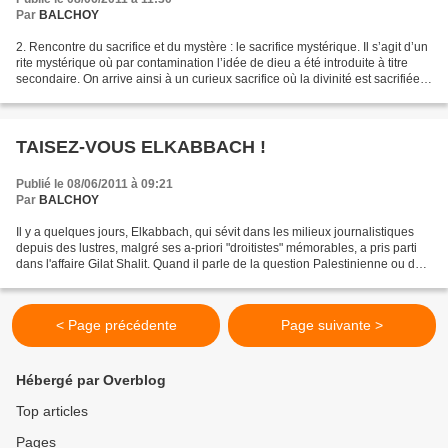
Par
BALCHOY
2. Rencontre du sacrifice et du mystère : le sacrifice mystérique. Il s’agit d’un
rite mystérique où par contamination l’idée de dieu a été introduite à titre
secondaire. On arrive ainsi à un curieux sacrifice où la divinité est sacrifiée à
elle-même...
TAISEZ-VOUS ELKABBACH !
Publié le 08/06/2011 à 09:21
Par
BALCHOY
Il y a quelques jours, Elkabbach, qui sévit dans les milieux journalistiques
depuis des lustres, malgré ses a-priori "droitistes" mémorables, a pris parti
dans l'affaire Gilat Shalit. Quand il parle de la question Palestinienne ou du
Hamas, on voit vite...
< Page précédente
Page suivante >
Hébergé par Overblog
Top articles
Pages