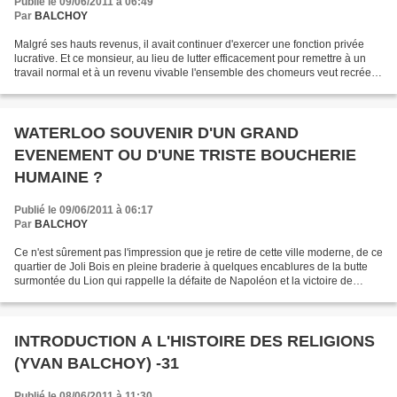
Publié le 09/06/2011 à 06:49
Par
BALCHOY
Malgré ses hauts revenus, il avait continuer d'exercer une fonction privée
lucrative. Et ce monsieur, au lieu de lutter efficacement pour remettre à un
travail normal et à un revenu vivable l'ensemble des chomeurs veut recréer
du travail forcé en contrepartie...
WATERLOO SOUVENIR D'UN GRAND
EVENEMENT OU D'UNE TRISTE BOUCHERIE
HUMAINE ?
Publié le 09/06/2011 à 06:17
Par
BALCHOY
Ce n'est sûrement pas l'impression que je retire de cette ville moderne, de ce
quartier de Joli Bois en pleine braderie à quelques encablures de la butte
surmontée du Lion qui rappelle la défaite de Napoléon et la victoire de
l'Angleterre. Aujourd'hui...
INTRODUCTION A L'HISTOIRE DES RELIGIONS
(YVAN BALCHOY) -31
Publié le 08/06/2011 à 11:30