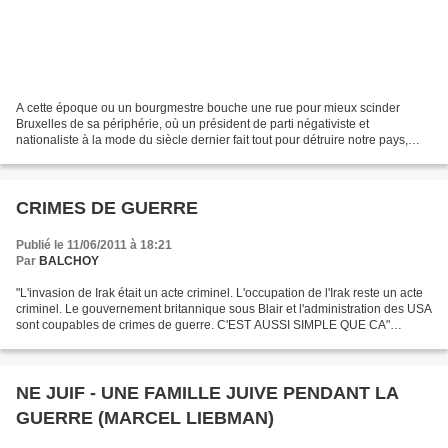
A cette époque ou un bourgmestre bouche une rue pour mieux scinder
Bruxelles de sa périphérie, où un président de parti négativiste et
nationaliste à la mode du siècle dernier fait tout pour détruire notre pays,
l'école communale de Mouscron avec grâce...
CRIMES DE GUERRE
Publié le 11/06/2011 à 18:21
Par
BALCHOY
"L'invasion de Irak était un acte criminel. L'occupation de l'Irak reste un acte
criminel. Le gouvernement britannique sous Blair et l'administration des USA
sont coupables de crimes de guerre. C'EST AUSSI SIMPLE QUE CA"
Harpold Pinter, prix Nobel de...
NE JUIF - UNE FAMILLE JUIVE PENDANT LA
GUERRE (MARCEL LIEBMAN)