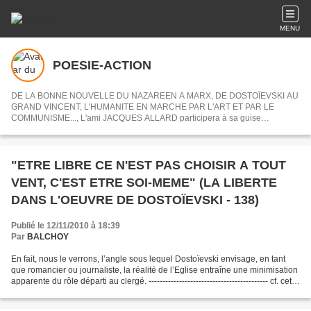
MENU
POESIE-ACTION
DE LA BONNE NOUVELLE DU NAZAREEN A MARX, DE DOSTOÏEVSKI AU
GRAND VINCENT, L'HUMANITE EN MARCHE PAR L'ART ET PAR LE
COMMUNISME..., L'ami JACQUES ALLARD participera à sa guise
désormais à POESIE-ACTION en nous partageant ses centres d'intérets ou
articles choisis.
"ETRE LIBRE CE N'EST PAS CHOISIR A TOUT
VENT, C'EST ETRE SOI-MEME" (LA LIBERTE
DANS L'OEUVRE DE DOSTOÏEVSKI - 138)
Publié le 12/11/2010 à 18:39
Par
BALCHOY
En fait, nous le verrons, l’angle sous lequel Dostoïevski envisage, en tant
que romancier ou journaliste, la réalité de l’Eglise entraîne une minimisation
apparente du rôle départi au clergé. ------------------------------------------- cf. cette
étude,...