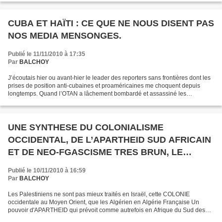
CUBA ET HAÏTI : CE QUE NE NOUS DISENT PAS
NOS MEDIA MENSONGES.
Publié le 11/11/2010 à 17:35
Par
BALCHOY
J’écoutais hier ou avant-hier le leader des reporters sans frontières dont les
prises de position anti-cubaines et proaméricaines me choquent depuis
longtemps. Quand l’OTAN a lâchement bombardé et assassiné les
journalistes de radio-Belgrade, il n’a pas...
UNE SYNTHESE DU COLONIALISME
OCCIDENTAL, DE L’APARTHEID SUD AFRICAIN
ET DE NEO-FGASCISME TRES BRUN, LE
POUVOIR ISRAELIEN EN PALESTINE
Publié le 10/11/2010 à 16:59
Par
BALCHOY
Les Palestiniens ne sont pas mieux traités en Israël, cette COLONIE
occidentale au Moyen Orient, que les Algérien en Algérie Française Un
pouvoir d'APARTHEID qui prévoit comme autrefois en Afrique du Sud des
routes convenables pour les Israéliens et d’autres...