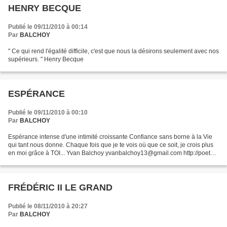
HENRY BECQUE
Publié le 09/11/2010 à 00:14
Par
BALCHOY
" Ce qui rend l'égalité difficile, c'est que nous la désirons seulement avec nos
supérieurs. " Henry Becque
ESPÉRANCE
Publié le 09/11/2010 à 00:10
Par
BALCHOY
Espérance intense d'une intimité croissante Confiance sans borne à la Vie
qui tant nous donne. Chaque fois que je te vois où que ce soit, je crois plus
en moi grâce à TOI... Yvan Balchoy yvanbalchoy13@gmail.com http://poete-
action.ultim-blog.com
FRÉDÉRIC II LE GRAND
Publié le 08/11/2010 à 20:27
Par
BALCHOY