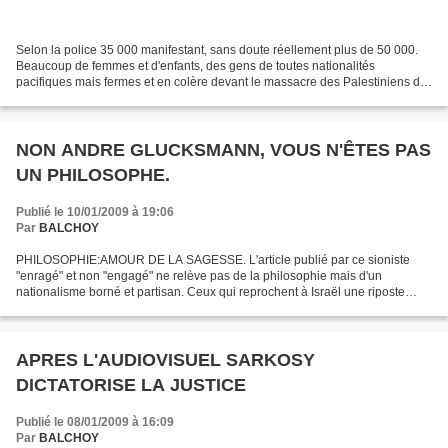
Selon la police 35 000 manifestant, sans doute réellement plus de 50 000.
Beaucoup de femmes et d'enfants, des gens de toutes nationalités
pacifiques mais fermes et en colère devant le massacre des Palestiniens de
Gaza par l'état fasciste sioniste. Regardez...
NON ANDRE GLUCKSMANN, VOUS N'ÊTES PAS
UN PHILOSOPHE.
Publié le 10/01/2009 à 19:06
Par
BALCHOY
PHILOSOPHIE:AMOUR DE LA SAGESSE. L'article publié par ce sioniste
"enragé" et non "engagé" ne relève pas de la philosophie mais d'un
nationalisme borné et partisan. Ceux qui reprochent à Israël une riposte
disproportionnée ne lui demandent pas de répondre...
APRES L'AUDIOVISUEL SARKOSY
DICTATORISE LA JUSTICE
Publié le 08/01/2009 à 16:09
Par
BALCHOY