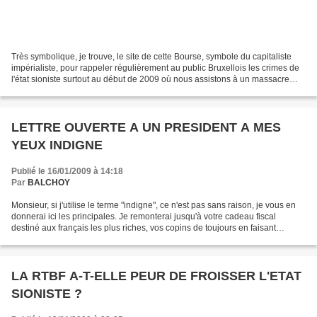
Très symbolique, je trouve, le site de cette Bourse, symbole du capitaliste
impérialiste, pour rappeler régulièrement au public Bruxellois les crimes de
l'état sioniste surtout au début de 2009 où nous assistons à un massacre
organisé au sus de tous que...
LETTRE OUVERTE A UN PRESIDENT A MES
YEUX INDIGNE
Publié le 16/01/2009 à 14:18
Par
BALCHOY
Monsieur, si j'utilise le terme "indigne", ce n'est pas sans raison, je vous en
donnerai ici les principales. Je remonterai jusqu'à votre cadeau fiscal
destiné aux français les plus riches, vos copins de toujours en faisant
remarquer que votre exonération...
LA RTBF A-T-ELLE PEUR DE FROISSER L'ETAT
SIONISTE ?