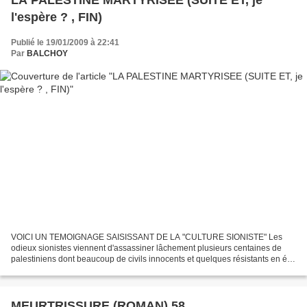
LA PALESTINE MARTYRISEE (SUITE ET, je
l'espère ? , FIN)
Publié le 19/01/2009 à 22:41
Par
BALCHOY
VOICI UN TEMOIGNAGE SAISISSANT DE LA "CULTURE SIONISTE" Les
odieux sionistes viennent d'assassiner lâchement plusieurs centaines de
palestiniens dont beaucoup de civils innocents et quelques résistants en état
de légitime défense. Je vous en prie, relevez...
MEURTRISSURE (ROMAN) 58