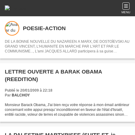
MENU
POESIE-ACTION
DE LA BONNE NOUVELLE DU NAZAREEN A MARX, DE DOSTOÏEVSKI AU
GRAND VINCENT, L'HUMANITE EN MARCHE PAR L'ART ET PAR LE
COMMUNISME..., L'ami JACQUES ALLARD participera à sa guise
désormais à POESIE-ACTION en nous partageant ses centres d'intérets ou
articles choisis.
LETTRE OUVERTE A BARAK OBAMA
(REEDITION)
Publié le 20/01/2009 à 22:18
Par
BALCHOY
Monsieur Barack Obama, J'ai bien reçu votre réponse à mon émail antérieur
concernant votre appui presqu' inconditionnel en faveur de l'état d'Israël,
entité raciste, voleur de terres et coupable de violences assassines sinon
parfois de génocide culturel...